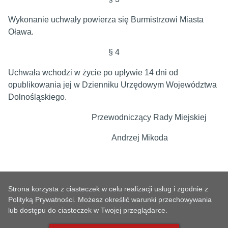
Wykonanie uchwały powierza się Burmistrzowi Miasta
Oława.
§ 4
Uchwała wchodzi w życie po upływie 14 dni od
opublikowania jej w Dzienniku Urzędowym Województwa
Dolnośląskiego.
Przewodniczący Rady Miejskiej
Andrzej Mikoda
Strona korzysta z ciasteczek w celu realizacji usług i zgodnie z
Polityką Prywatności. Możesz określić warunki przechowywania
lub dostępu do ciasteczek w Twojej przeglądarce.
METRYKA