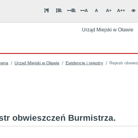
A
A
A+
A++
Urząd Miejski w Oławie
ówna
Urząd Miejski w Oławie
Ewidencje i rejestry
Rejestr obwie
/
/
/
str obwieszczeń Burmistrza.