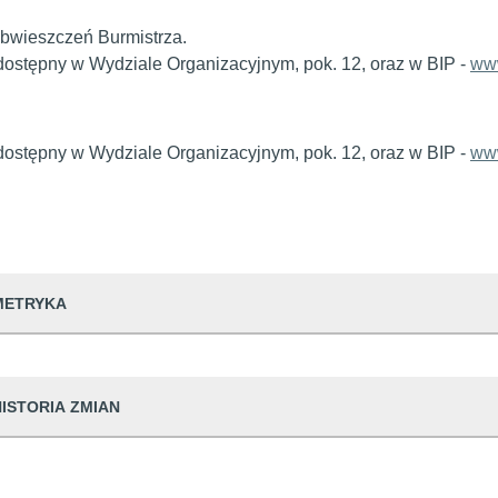
obwieszczeń Burmistrza.
dostępny w Wydziale Organizacyjnym, pok. 12, oraz w BIP -
www
dostępny w Wydziale Organizacyjnym, pok. 12, oraz w BIP -
www
METRYKA
dwiedzin
301
HISTORIA ZMIAN
udostępniający informację
Urząd Miejski w
prowadzająca informację
Małgorzata Pop
Dane osoby zmieniającej