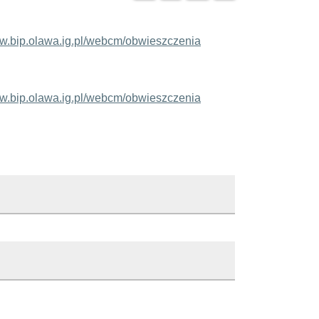
.bip.olawa.ig.pl/webcm/obwieszczenia
.bip.olawa.ig.pl/webcm/obwieszczenia
 Oławie
owicz
Opis zmiany