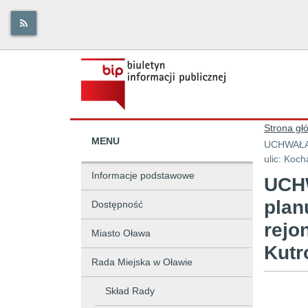
Strona gł
MENU
UCHWAŁA NR IV/33/2002 w spr. uchwalenia miejscowego planu zagospodarowania prz
ulic: Koc
Informacje podstawowe
UCHW
plan
Dostępność
rejo
Miasto Oława
Kutr
Rada Miejska w Oławie
Skład Rady