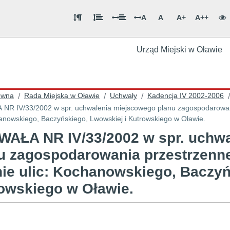
A
A
A+
A++
Urząd Miejski w Oławie
ówna
Rada Miejska w Oławie
Uchwały
Kadencja IV 2002-2006
/
/
/
/
estrzennego terenu położonego w rejonie
hanowskiego, Baczyńskiego, Lwowskiej i Kutrowskiego w Oławie.
AŁA NR IV/33/2002 w spr. uchw
u zagospodarowania przestrzenn
nie ulic: Kochanowskiego, Baczyń
owskiego w Oławie.