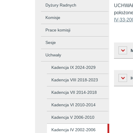
Dyżury Radnych
UCHWAŁA 
położone
Komisje
IV-33-20
Prace komisji
Sesje
Uchwały
Kadencja IX 2024-2029
Liczba o
Kadencja VIII 2018-2023
Podmiot 
Kadencja VII 2014-2018
Osoba w
Czas
Kadencja VI 2010-2014
Osoba o
Historia zm
2008-12-
Kadencja V 2006-2010
Czas wy
Czas pub
Kadencja IV 2002-2006