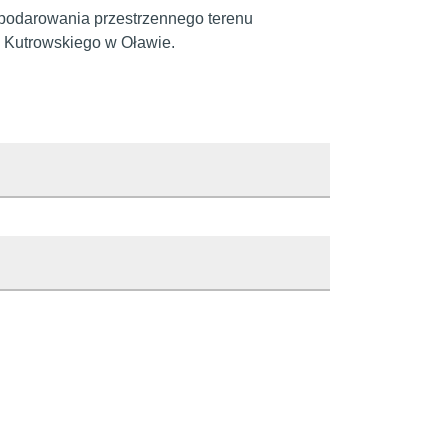
odarowania przestrzennego terenu
i Kutrowskiego w Oławie.
 Oławie
owicz
 zmiany
iesienie artykułu do innego działu
0:00
0:00