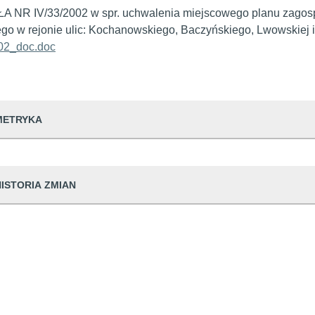
NR IV/33/2002 w spr. uchwalenia miejscowego planu zagosp
go w rejonie ulic: Kochanowskiego, Baczyńskiego, Lwowskiej 
02_doc.doc
METRYKA
dwiedzin
318
HISTORIA ZMIAN
udostępniający informację
Urząd Miejski w
prowadzająca informację
Małgorzata Pop
Dane osoby zmieniającej
Opis
dpowiedzialna
Ewa Szczepanik
ian
30 08:43:13
Małgorzata Popowicz
Przen
generowania
2002-12-30 00:0
likacji
2002-12-30 00:0