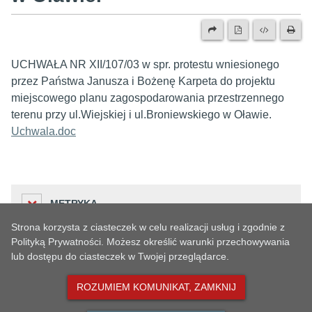
UCHWAŁA NR XII/107/03 w spr. protestu wniesionego
przez Państwa Janusza i Bożenę Karpeta do projektu
miejscowego planu zagospodarowania przestrzennego
terenu przy ul.Wiejskiej i ul.Broniewskiego w Oławie.
Uchwala.doc
METRYKA
Strona korzysta z ciasteczek w celu realizacji usług i zgodnie z
Polityką Prywatności. Możesz określić warunki przechowywania
lub dostępu do ciasteczek w Twojej przeglądarce.
Liczba odwiedzin
HISTORIA ZMIAN
178
ROZUMIEM KOMUNIKAT, ZAMKNIJ
Podmiot udostępniający informację
Urząd Miejski w Oławie