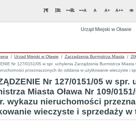
A
A
A+
A++
Urząd Miejski w Oławie
ówna
Urząd Miejski w Oławie
Zarządzenia Burmistrza Miasta
20
/
/
/
151/05 w spr. uchylenia Zarządzenia Burmistrza Miasta Oława Nr 109/0151/05 z dnia 25 lipca 2005r. w spr.
eruchomości przeznaczonych do oddania w użytkowanie wieczyste i s
ĄDZENIE Nr 127/0151/05 w spr. u
istrza Miasta Oława Nr 109/0151/0
r. wykazu nieruchomości przezn
kowanie wieczyste i sprzedaży w