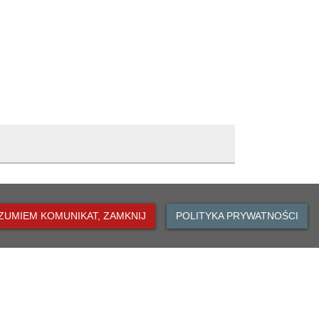
ZUMIEM KOMUNIKAT, ZAMKNIJ
POLITYKA PRYWATNOŚCI
 Oławie
owicz
DO GÓRY
0:00