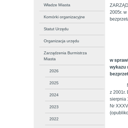
Władze Miasta
ZARZĄDZE
2005r. w
Komórki organizacyjne
bezprze
Statut Urzędu
Organizacja urzędu
Zarządzenia Burmistrza
Miasta
w sprawi
wykazu 
2026
bezprze
2025
Na podst
z 2001r. 
2024
sierpnia
Nr XXXVI
2023
(opublik
2022