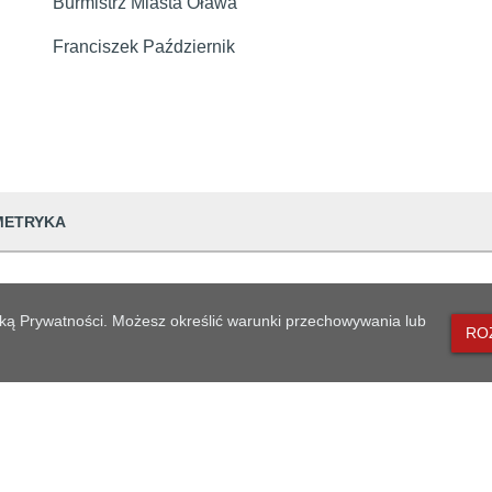
strz Miasta Oława
iszek Październik
METRYKA
dwiedzin
167
lityką Prywatności. Możesz określić warunki przechowywania lub
RO
udostępniający informację
Urząd Miejski w
prowadzająca informację
Małgorzata Pop
dpowiedzialna
Ewa Szczepanik
MAPA STRONY
generowania
2005-08-26 10:0