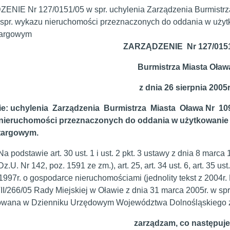
NIE Nr 127/0151/05 w spr. uchylenia Zarządzenia Burmistrza
 spr. wykazu nieruchomości przeznaczonych do oddania w użytk
targowym
ZARZĄDZENIE Nr 127/0151
Burmistrza Miasta Oław
z dnia 26 sierpnia 2005r
e: uchylenia Zarządzenia Burmistrza Miasta Oława Nr 109/0
nieruchomości przeznaczonych do oddania w użytkowanie w
targowym.
awie art. 30 ust. 1 i ust. 2 pkt. 3 ustawy z dnia 8 marca 19
Dz.U. Nr 142, poz. 1591 ze zm.), art. 25, art. 34 ust. 6, art. 35 ust.
 1997r. o gospodarce nieruchomościami (jednolity tekst z 2004r.
I/266/05 Rady Miejskiej w Oławie z dnia 31 marca 2005r. w sp
owana w Dzienniku Urzędowym Województwa Dolnośląskiego z d
zarządzam, co następuje