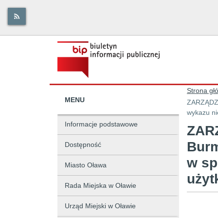
Strona gł
MENU
ZARZĄDZENIE Nr 127/0
wykazu ni
Informacje podstawowe
ZARZ
Burm
Dostępność
w sp
Miasto Oława
użyt
Rada Miejska w Oławie
Urząd Miejski w Oławie