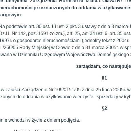
e: uchylenia Zarządzenia Burmistrza Miasta Oława Nr 109/0
nieruchomości przeznaczonych do oddania w użytkowanie w
targowym.
awie art. 30 ust. 1 i ust. 2 pkt. 3 ustawy z dnia 8 marca 19
Dz.U. Nr 142, poz. 1591 ze zm.), art. 25, art. 34 ust. 6, art. 35 ust.
 1997r. o gospodarce nieruchomościami (jednolity tekst z 2004r.
I/266/05 Rady Miejskiej w Oławie z dnia 31 marca 2005r. w sp
owana w Dzienniku Urzędowym Województwa Dolnośląskiego z d
zarządzam, co następuje
§
1
w całości Zarządzenie Nr 109/0151/05 z dnia 25 lipca 2005r. 
zonych do oddania w użytkowanie wieczyste i sprzedaży w try
§
2
nie wchodzi w życie z dniem podjęcia.