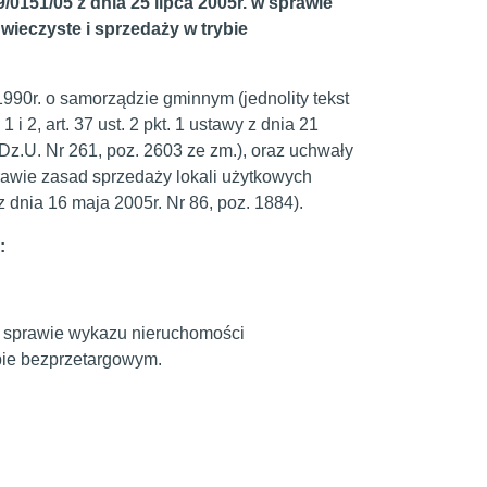
151/05 z dnia 25 lipca 2005r. w sprawie
ieczyste i sprzedaży w trybie
90r. o samorządzie gminnym (jednolity tekst
 1 i 2, art. 37 ust. 2 pkt. 1 ustawy z dnia 21
 Dz.U. Nr 261, poz. 2603 ze zm.), oraz uchwały
rawie zasad sprzedaży lokali użytkowych
nia 16 maja 2005r. Nr 86, poz. 1884).
:
w sprawie wykazu nieruchomości
bie bezprzetargowym.