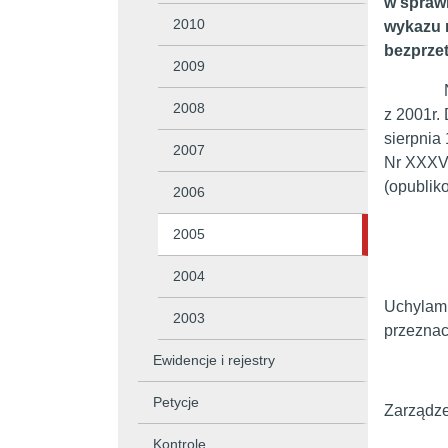
w sprawi
2010
wykazu 
bezprze
2009
Na podst
2008
z 2001r. 
sierpnia
2007
Nr XXXVI
(opublik
2006
2005
2004
Uchylam 
2003
przeznac
Ewidencje i rejestry
Petycje
Zarządze
Kontrole