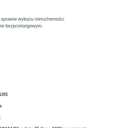
w sprawie wykazu nieruchomości
bie bezprzetargowym.
/05
a
.