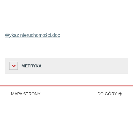
Wykaz nieruchomości.doc
METRYKA
Liczba odwiedzin
MAPA STRONY
DO GÓRY
118
Podmiot udostępniający informację
Urząd Miejski w Oławie
Osoba wprowadzająca informację
Małgorzata Popowicz