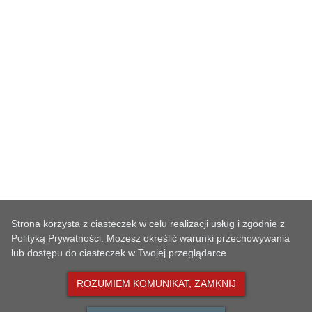
Osoba odpowiedzialna
Ewa Szczepanik
Czas wygenerowania
2006-05-19 10:00:00
Czas publikacji
2006-05-19 10:00:00
Data przeniesienia do archiwum
Brak danych
Strona korzysta z ciasteczek w celu realizacji usług i zgodnie z
Polityką Prywatności. Możesz określić warunki przechowywania
lub dostępu do ciasteczek w Twojej przeglądarce.
ROZUMIEM KOMUNIKAT, ZAMKNIJ