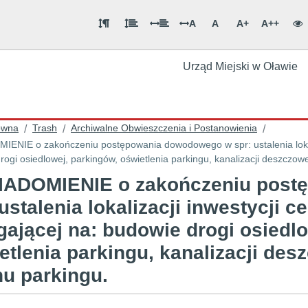
A
A
A+
A++
Urząd Miejski w Oławie
ówna
Trash
Archiwalne Obwieszczenia i Postanowienia
/
/
/
ENIE o zakończeniu postępowania dowodowego w spr: ustalenia lokaliz
rogi osiedlowej, parkingów, oświetlenia parkingu, kanalizacji deszczow
ADOMIENIE o zakończeniu post
 ustalenia lokalizacji inwestycji c
gającej na: budowie drogi osiedl
etlenia parkingu, kanalizacji de
nu parkingu.