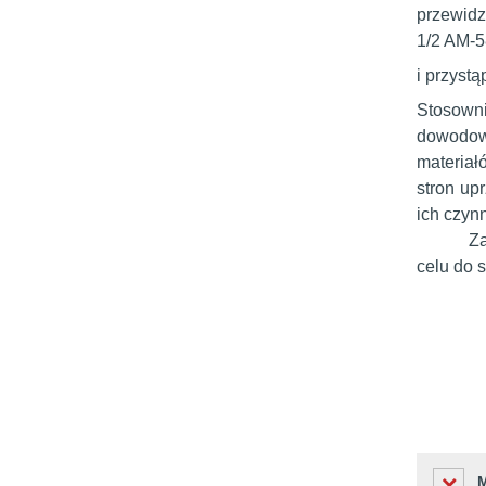
przewidzi
1/2 AM-5
i przyst
Stosowni
dowodow
materiał
stron up
ich czyn
Za
celu do s