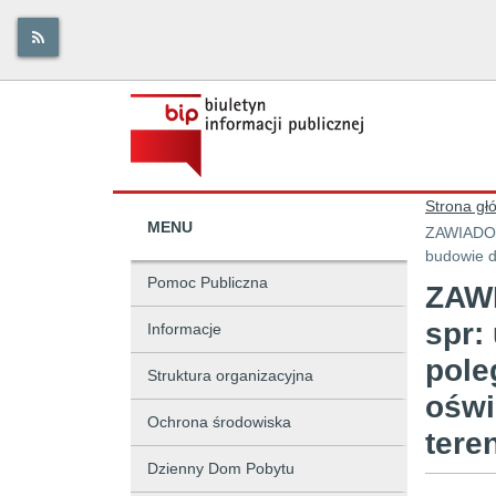
Strona gł
MENU
ZAWIADOMI
budowie d
Pomoc Publiczna
ZAWI
spr:
Informacje
pole
Struktura organizacyjna
oświ
Ochrona środowiska
tere
Dzienny Dom Pobytu