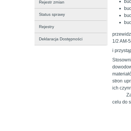
bud
Rejestr zmian
bud
Status sprawy
bud
bud
Rejestry
przewidzi
Deklaracja Dostępności
1/2 AM-5
i przyst
Stosowni
dowodow
materiał
stron up
ich czyn
Za
celu do s