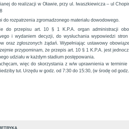
anej do realizacji w Oławie, przy ul. Iwaszkiewicza – ul Chopin
8
ąpi do rozpatrzenia zgromadzonego materiału dowodowego.
e do przepisu art. 10 § 1 K.P.A. organ administracji obo
ego i wydaniem decyzji, do wysłuchania wypowiedzi stro
ów oraz zgłoszonych żądań. Wypełniając ustawowy obowiąze
rzejmie przypominam, że przepis art. 10 § 1 K.P.A. jest jedno
nego udziału w każdym stadium postępowania.
chęcam, więc do skorzystania z w/w uprawnienia w terminie 
iedziby tut. Urzędu w godz. od 7:30 do 15:30, (w środę od godz. 7
METRYKA