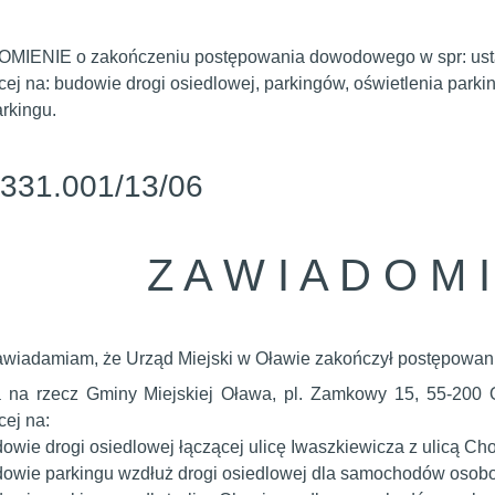
IENIE o zakończeniu postępowania dowodowego w spr: ustalen
cej na: budowie drogi osiedlowej, parkingów, oświetlenia parki
arkingu.
331.001/13/06
Z A W I A D O M I
wiadamiam, że Urząd Miejski w Oławie zakończył postępowa
a na rzecz Gminy Miejskiej Oława, pl. Zamkowy 15, 55-200 Oł
cej na:
owie drogi osiedlowej łączącej ulicę Iwaszkiewicza z ulicą Ch
owie parkingu wzdłuż drogi osiedlowej dla samochodów osobo