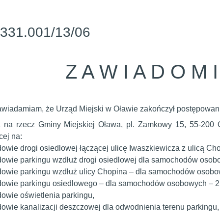
331.001/13/06
Z A W I A D O M I
wiadamiam, że Urząd Miejski w Oławie zakończył postępowa
a na rzecz Gminy Miejskiej Oława, pl. Zamkowy 15, 55-200 Oł
cej na:
owie drogi osiedlowej łączącej ulicę Iwaszkiewicza z ulicą Ch
owie parkingu wzdłuż drogi osiedlowej dla samochodów osobo
owie parkingu wzdłuż ulicy Chopina – dla samochodów osobo
owie parkingu osiedlowego – dla samochodów osobowych – 21
owie oświetlenia parkingu,
owie kanalizacji deszczowej dla odwodnienia terenu parkingu,