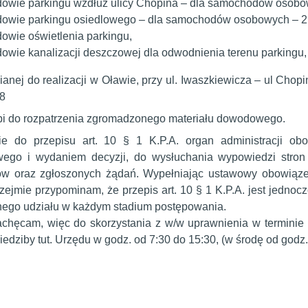
owie parkingu wzdłuż ulicy Chopina – dla samochodów osobo
owie parkingu osiedlowego – dla samochodów osobowych – 21
owie oświetlenia parkingu,
owie kanalizacji deszczowej dla odwodnienia terenu parkingu,
anej do realizacji w Oławie, przy ul. Iwaszkiewicza – ul Chopin
8
ąpi do rozpatrzenia zgromadzonego materiału dowodowego.
e do przepisu art. 10 § 1 K.P.A. organ administracji obo
ego i wydaniem decyzji, do wysłuchania wypowiedzi stro
ów oraz zgłoszonych żądań. Wypełniając ustawowy obowiąze
rzejmie przypominam, że przepis art. 10 § 1 K.P.A. jest jedno
nego udziału w każdym stadium postępowania.
chęcam, więc do skorzystania z w/w uprawnienia w terminie 
iedziby tut. Urzędu w godz. od 7:30 do 15:30, (w środę od godz. 7