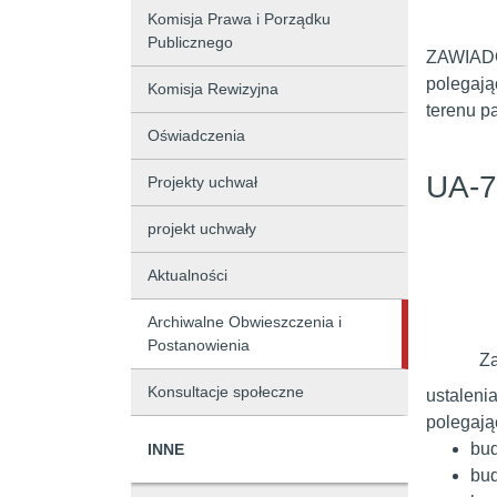
Komisja Prawa i Porządku
Publicznego
ZAWIADOM
polegają
Komisja Rewizyjna
terenu p
Oświadczenia
UA-7
Projekty uchwał
projekt uchwały
Aktualności
Archiwalne Obwieszczenia i
Postanowienia
Za
Konsultacje społeczne
ustaleni
polegają
bud
INNE
bud