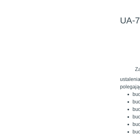
UA-7
Za
ustaleni
polegają
bud
bud
bud
bud
bud
bud