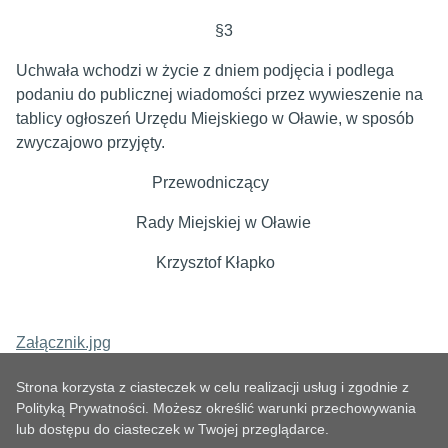
§3
Uchwała wchodzi w życie z dniem podjęcia i podlega
podaniu do publicznej wiadomości przez wywieszenie na
tablicy ogłoszeń Urzędu Miejskiego w Oławie, w sposób
zwyczajowo przyjęty.
Przewodniczący
Rady Miejskiej w Oławie
Krzysztof Kłapko
Załącznik.jpg
Strona korzysta z ciasteczek w celu realizacji usług i zgodnie z
Polityką Prywatności. Możesz określić warunki przechowywania
lub dostępu do ciasteczek w Twojej przeglądarce.
METRYKA