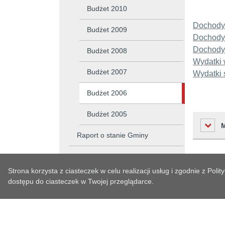
Budżet 2010
Dochody 
Budżet 2009
Dochody 
Dochody 
Budżet 2008
Wydatki 
Budżet 2007
Wydatki 
Budżet 2006
Budżet 2005
Raport o stanie Gminy
Podatki i opłaty lokalne
Liczba o
Strona korzysta z ciasteczek w celu realizacji usług i zgodnie z Po
Zagospodarowanie
dostępu do ciasteczek w Twojej przeglądarce.
Podmiot 
przestrzenne
Osoba w
Strategie, Plany, Programy
Osoba o