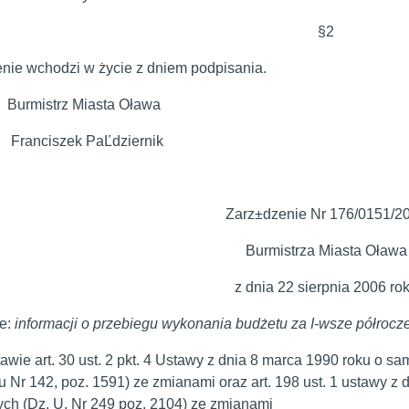
§2
nie wchodzi w życie z dniem podpisania.
strz Miasta Oława
iszek PaĽdziernik
Zarz±dzenie Nr 176/0151/2
Burmistrza Miasta Oława
z dnia 22 sierpnia 2006 ro
e:
informacji o przebiegu wykonania budżetu za I-wsze półrocze
wie art. 30 ust. 2 pkt. 4 Ustawy z dnia 8 marca 1990 roku o sam
u Nr 142, poz. 1591) ze zmianami oraz art. 198 ust. 1 ustawy z 
ych (Dz. U. Nr 249 poz. 2104) ze zmianami