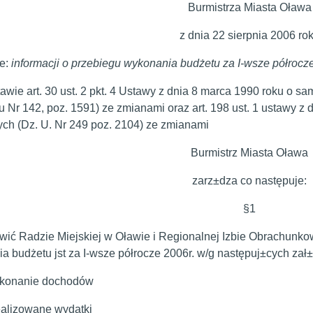
Burmistrza Miasta Oława
z dnia 22 sierpnia 2006 ro
e:
informacji o przebiegu wykonania budżetu za I-wsze półrocze
wie art. 30 ust. 2 pkt. 4 Ustawy z dnia 8 marca 1990 roku o sam
u Nr 142, poz. 1591) ze zmianami oraz art. 198 ust. 1 ustawy z 
ych (Dz. U. Nr 249 poz. 2104) ze zmianami
Burmistrz Miasta Oława
zarz±dza co następuje:
§1
wić Radzie Miejskiej w Oławie i Regionalnej Izbie Obrachunko
a budżetu jst za I-wsze półrocze 2006r. w/g następuj±cych zał
ykonanie dochodów
realizowane wydatki