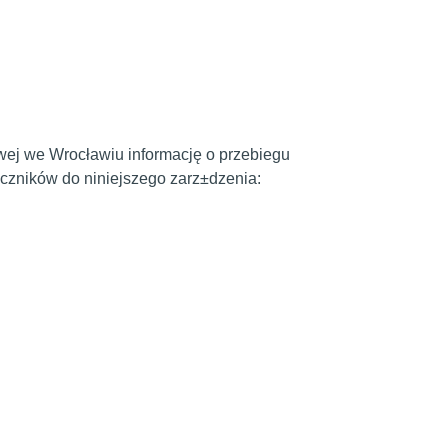
wej we Wrocławiu informację o przebiegu
±czników do niniejszego zarz±dzenia: