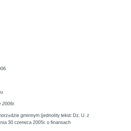
006
ku
 2006r.
orz±dzie gminnym (jednolity tekst: Dz. U. z
dnia 30 czerwca 2005r. o finansach