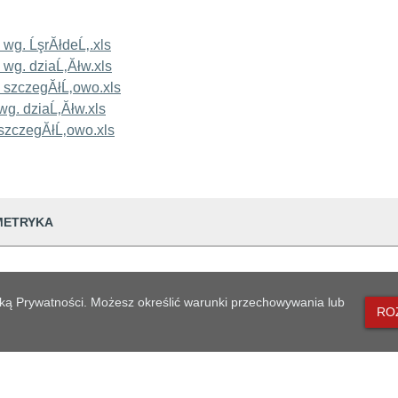
wg. ĹşrĂłdeĹ‚.xls
wg. dziaĹ‚Ăłw.xls
szczegĂłĹ‚owo.xls
wg. dziaĹ‚Ăłw.xls
szczegĂłĹ‚owo.xls
METRYKA
dwiedzin
202
lityką Prywatności. Możesz określić warunki przechowywania lub
RO
udostępniający informację
Urząd Miejski w
prowadzająca informację
Małgorzata Pop
dpowiedzialna
Ewa Szczepanik