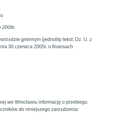
ku
 2006r.
orz±dzie gminnym (jednolity tekst: Dz. U. z
dnia 30 czerwca 2005r. o finansach
wej we Wrocławiu informację o przebiegu
±czników do niniejszego zarz±dzenia: