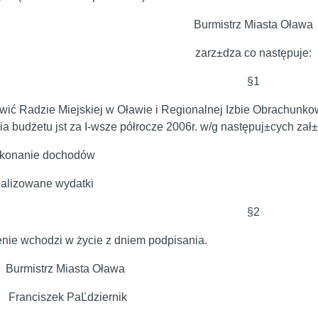
Burmistrz Miasta Oława
zarz±dza co następuje:
§1
wić Radzie Miejskiej w Oławie i Regionalnej Izbie Obrachunko
a budżetu jst za I-wsze półrocze 2006r. w/g następuj±cych zał
ykonanie dochodów
realizowane wydatki
§2
nie wchodzi w życie z dniem podpisania.
strz Miasta Oława
iszek PaĽdziernik