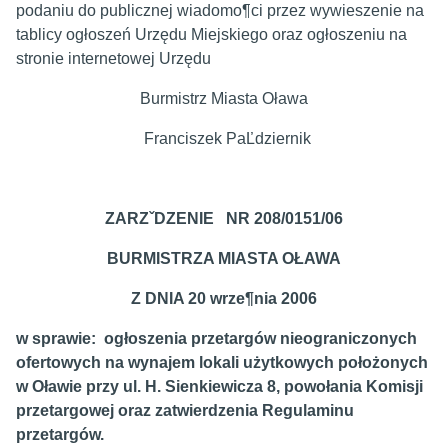
podaniu do publicznej wiadomo¶ci przez wywieszenie na
tablicy ogłoszeń Urzędu Miejskiego oraz ogłoszeniu na
stronie internetowej Urzędu
Burmistrz Miasta Oława
Franciszek PaĽdziernik
ZARZˇDZENIE NR 208/0151/06
BURMISTRZA MIASTA OŁAWA
Z DNIA 20 wrze¶nia 2006
w sprawie: ogłoszenia przetargów nieograniczonych
ofertowych na wynajem lokali użytkowych położonych
w Oławie przy ul.
H. Sienkiewicza 8, powołania Komisji
przetargowej oraz
zatwierdzenia Regulaminu
przetargów.