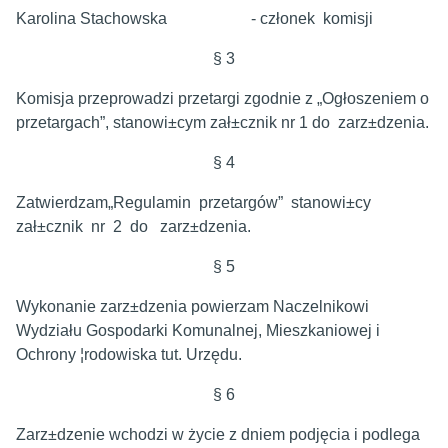
Karolina Stachowska - członek komisji
§ 3
Komisja przeprowadzi przetargi zgodnie z „Ogłoszeniem o
przetargach”, stanowi±cym zał±cznik nr 1 do zarz±dzenia.
§ 4
Zatwierdzam„Regulamin przetargów” stanowi±cy
zał±cznik nr 2 do zarz±dzenia.
§ 5
Wykonanie zarz±dzenia powierzam Naczelnikowi
Wydziału Gospodarki Komunalnej, Mieszkaniowej i
Ochrony ¦rodowiska tut. Urzędu.
§ 6
Zarz±dzenie wchodzi w życie z dniem podjęcia i podlega