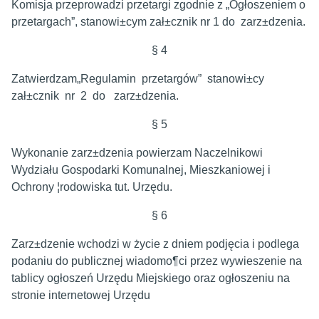
Komisja przeprowadzi przetargi zgodnie z „Ogłoszeniem o
przetargach”, stanowi±cym zał±cznik nr 1 do zarz±dzenia.
§ 4
Zatwierdzam„Regulamin przetargów” stanowi±cy
zał±cznik nr 2 do zarz±dzenia.
§ 5
Wykonanie zarz±dzenia powierzam Naczelnikowi
Wydziału Gospodarki Komunalnej, Mieszkaniowej i
Ochrony ¦rodowiska tut. Urzędu.
§ 6
Zarz±dzenie wchodzi w życie z dniem podjęcia i podlega
podaniu do publicznej wiadomo¶ci przez wywieszenie na
tablicy ogłoszeń Urzędu Miejskiego oraz ogłoszeniu na
stronie internetowej Urzędu