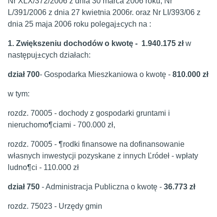
Nr XLX/372/2006 z dnia 30 marca 2006 roku, Nr
L/391/2006 z dnia 27 kwietnia 2006r. oraz Nr LI/393/06 z
dnia 25 maja 2006 roku polegaj±cych na :
1. Zwiększeniu dochodów o kwotę - 1.940.175 zł
w
następuj±cych działach:
dział 700
- Gospodarka Mieszkaniowa o kwotę -
810.000 zł
w tym:
rozdz. 70005 - dochody z gospodarki gruntami i
nieruchomo¶ciami - 700.000 zł,
rozdz. 70005 - ¶rodki finansowe na dofinansowanie
własnych inwestycji pozyskane z innych Ľródeł - wpłaty
ludno¶ci - 110.000 zł
dział 750
- Administracja Publiczna o kwotę -
36.773 zł
rozdz. 75023 - Urzędy gmin