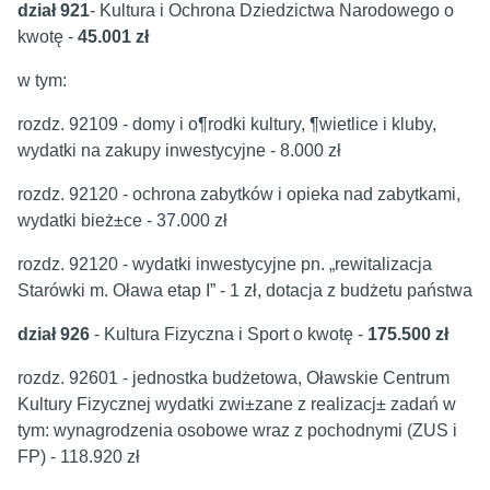
dział 921
- Kultura i Ochrona Dziedzictwa Narodowego o
kwotę -
45.001 zł
w tym:
rozdz. 92109 - domy i o¶rodki kultury, ¶wietlice i kluby,
wydatki na zakupy inwestycyjne - 8.000 zł
rozdz. 92120 - ochrona zabytków i opieka nad zabytkami,
wydatki bież±ce - 37.000 zł
rozdz. 92120 - wydatki inwestycyjne pn. „rewitalizacja
Starówki m. Oława etap I” - 1 zł, dotacja z budżetu państwa
dział 926
- Kultura Fizyczna i Sport o kwotę -
175.500 zł
rozdz. 92601 - jednostka budżetowa, Oławskie Centrum
Kultury Fizycznej wydatki zwi±zane z realizacj± zadań w
tym: wynagrodzenia osobowe wraz z pochodnymi (ZUS i
FP) - 118.920 zł