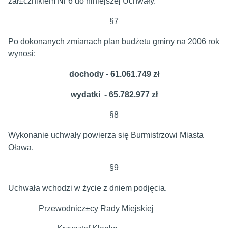
zał±cznikiem Nr 6 do niniejszej Uchwały.
§7
Po dokonanych zmianach plan budżetu gminy na 2006 rok
wynosi:
dochody - 61.061.749 zł
wydatki - 65.782.977 zł
§8
Wykonanie uchwały powierza się Burmistrzowi Miasta
Oława.
§9
Uchwała wchodzi w życie z dniem podjęcia.
Przewodnicz±cy Rady Miejskiej