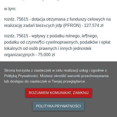
w tym:
rozdz. 75615 - dotacja otrzymana z funduszy celowych na
realizację zadań bież±cych jsfp (PFRON) - 127.574 zł
rozdz. 75615 - wpływy z podatku rolnego, le¶nego,
podatku od czynno¶ci cywilnoprawnych, podatków i opłat
lokalnych od osób prawnych i innych jednostek
organizacyjnych - 75.000 zł
rozdz. 75616 - wpływy z podatku rolnego, le¶nego,
Strona korzysta z ciasteczek w celu realizacji usług i zgodnie z
podatku od spadku i darowizn, podatku od czynno¶ci
Polityką Prywatności. Możesz określić warunki przechowywania
cywilnoprawnych oraz podatków i opłat lokalnych od osób
lub dostępu do ciasteczek w Twojej przeglądarce.
fizycznych - 60.000 zł
ROZUMIEM KOMUNIKAT, ZAMKNIJ
dział 801 -
O¶wiata i Wychowanie o kwotę -
30.000 zł
rozdz. 80104 - dotacja celowa na pokrycie kosztów dotacji
POLITYKA PRYWATNOŚCI
dot. dzieci uczęszczaj±cych do przedszkoli miejskich, zad.