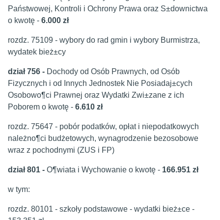
Państwowej, Kontroli i Ochrony Prawa oraz S±downictwa
o kwotę -
6.000 zł
rozdz. 75109 - wybory do rad gmin i wybory Burmistrza,
wydatek bież±cy
dział 756 -
Dochody od Osób Prawnych, od Osób
Fizycznych i od Innych Jednostek Nie Posiadaj±cych
Osobowo¶ci Prawnej oraz Wydatki Zwi±zane z ich
Poborem o kwotę -
6.610 zł
rozdz. 75647 - pobór podatków, opłat i niepodatkowych
należno¶ci budżetowych, wynagrodzenie bezosobowe
wraz z pochodnymi (ZUS i FP)
dział 801 -
O¶wiata i Wychowanie o kwotę -
166.951 zł
w tym:
rozdz. 80101 - szkoły podstawowe - wydatki bież±ce -