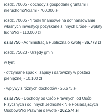
rozdz. 70005 - dochody z gospodarki gruntami i
nieruchomo¶ciami - 700.000 zł,
rozdz. 70005 - ¶rodki finansowe na dofinansowanie
własnych inwestycji pozyskane z innych Ľródeł - wpłaty
ludno¶ci - 110.000 zł
dział 750
- Administracja Publiczna o kwotę -
36.773 zł
rozdz. 75023 - Urzędy gmin
w tym:
- otrzymane spadki, zapisy i darowizny w postaci
pieniężnej - 10.100 zł
- wpływy z różnych dochodów - 26.673 zł
dział 756
- Dochody od Osób Prawnych, od Osób
Fizycznych i od Innych Jednostek Nie Posiadaj±cych
Osobowo¶ci Prawnej o kwotę -
262.574 zł