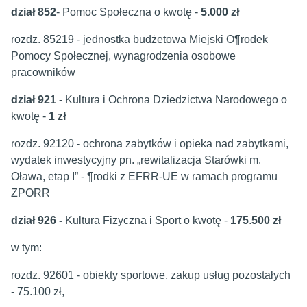
dział 852
- Pomoc Społeczna o kwotę -
5.000 zł
rozdz. 85219 - jednostka budżetowa Miejski O¶rodek
Pomocy Społecznej, wynagrodzenia osobowe
pracowników
dział 921 -
Kultura i Ochrona Dziedzictwa Narodowego o
kwotę -
1 zł
rozdz. 92120 - ochrona zabytków i opieka nad zabytkami,
wydatek inwestycyjny pn. „rewitalizacja Starówki m.
Oława, etap I” - ¶rodki z EFRR-UE w ramach programu
ZPORR
dział 926 -
Kultura Fizyczna i Sport
o kwotę -
175
.
500 zł
w tym:
rozdz. 92601 - obiekty sportowe, zakup usług pozostałych
- 75.100 zł,