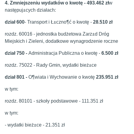
4. Zmniejszeniu wydatków o kwotę - 493.462 zł
w
następuj±cych działach:
dział 600
- Transport i Ł±czno¶ć o kwotę -
28.510 zł
rozdz. 60016 - jednostka budżetowa Zarz±d Dróg
Miejskich i Zieleni, dodatkowe wynagrodzenie roczne
dział 750 -
Administracja Publiczna o kwotę -
6.500 zł
rozdz. 75022 - Rady Gmin, wydatki bież±ce
dział 801 -
O¶wiata i Wychowanie o kwotę
235.951 zł
w tym:
rozdz. 80101 - szkoły podstawowe - 111.351 zł
w tym:
- wydatki bież±ce - 21.351 zł