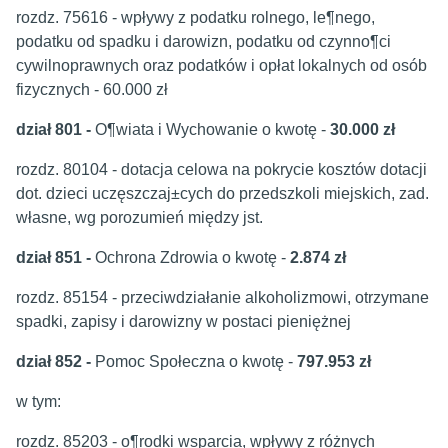
rozdz. 75616 - wpływy z podatku rolnego, le¶nego,
podatku od spadku i darowizn, podatku od czynno¶ci
cywilnoprawnych oraz podatków i opłat lokalnych od osób
fizycznych - 60.000 zł
dział 801 -
O¶wiata i Wychowanie o kwotę -
30.000 zł
rozdz. 80104 - dotacja celowa na pokrycie kosztów dotacji
dot. dzieci uczęszczaj±cych do przedszkoli miejskich, zad.
własne, wg porozumień między jst.
dział 851 -
Ochrona Zdrowia o kwotę -
2.874 zł
rozdz. 85154 - przeciwdziałanie alkoholizmowi, otrzymane
spadki, zapisy i darowizny w postaci pieniężnej
dział 852 -
Pomoc Społeczna o kwotę -
797.953 zł
w tym:
rozdz. 85203 - o¶rodki wsparcia, wpływy z różnych