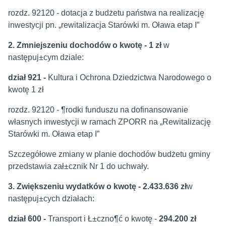
rozdz. 92120 - dotacja z budżetu państwa na realizację
inwestycji pn. „rewitalizacja Starówki m. Oława etap I”
2. Zmniejszeniu dochodów o kwotę - 1 zł
w
następuj±cym dziale:
dział 921 -
Kultura i Ochrona Dziedzictwa Narodowego o
kwotę 1 zł
rozdz. 92120 - ¶rodki funduszu na dofinansowanie
własnych inwestycji w ramach ZPORR na „Rewitalizację
Starówki m. Oława etap I”
Szczegółowe zmiany w planie dochodów budżetu gminy
przedstawia zał±cznik Nr 1 do uchwały.
3. Zwiększeniu wydatków o kwotę - 2.433.636 zł
w
następuj±cych działach:
dział 600 -
Transport i Ł±czno¶ć o kwotę -
294.200 zł