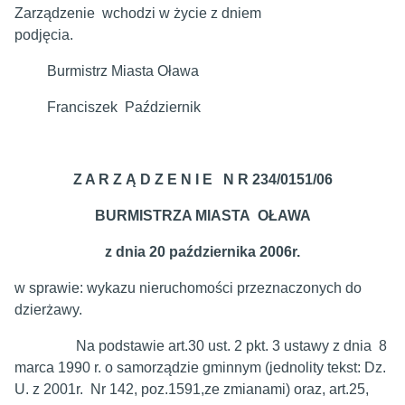
Zarządzenie wchodzi w życie z dniem
podjęcia.
Burmistrz Miasta Oława
Franciszek Październik
Z A R Z Ą D Z E N I E N R 234/0151/06
BURMISTRZA MIASTA OŁAWA
z dnia 20 października 2006r.
w sprawie: wykazu nieruchomości przeznaczonych do
dzierżawy.
Na podstawie art.30 ust. 2 pkt. 3 ustawy z dnia 8
marca 1990 r. o samorządzie gminnym (jednolity tekst: Dz.
U. z 2001r. Nr 142, poz.1591,ze zmianami) oraz, art.25,