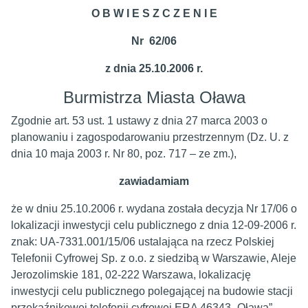
O B W I E S Z C Z E N I E
Nr 62/06
z dnia 25.10.2006 r.
Burmistrza Miasta Oława
Zgodnie art. 53 ust. 1 ustawy z dnia 27 marca 2003 o
planowaniu i zagospodarowaniu przestrzennym (Dz. U. z
dnia 10 maja 2003 r. Nr 80, poz. 717 – ze zm.),
zawiadamiam
że w dniu 25.10.2006 r. wydana została decyzja Nr 17/06 o
lokalizacji inwestycji celu publicznego z dnia 12-09-2006 r.
znak: UA-7331.001/15/06 ustalająca na rzecz Polskiej
Telefonii Cyfrowej Sp. z o.o. z siedzibą w Warszawie, Aleje
Jerozolimskie 181, 02-222 Warszawa, lokalizację
inwestycji celu publicznego polegającej na budowie stacji
przekaźnikowej telefonii cyfrowej ERA 46343 „Oława”,