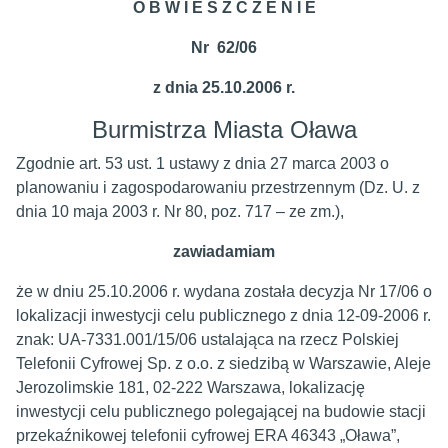
O B W I E S Z C Z E N I E
Nr 62/06
z dnia 25.10.2006 r.
Burmistrza Miasta Oława
Zgodnie art. 53 ust. 1 ustawy z dnia 27 marca 2003 o
planowaniu i zagospodarowaniu przestrzennym (Dz. U. z
dnia 10 maja 2003 r. Nr 80, poz. 717 – ze zm.),
zawiadamiam
że w dniu 25.10.2006 r. wydana została decyzja Nr 17/06 o
lokalizacji inwestycji celu publicznego z dnia 12-09-2006 r.
znak: UA-7331.001/15/06 ustalająca na rzecz Polskiej
Telefonii Cyfrowej Sp. z o.o. z siedzibą w Warszawie, Aleje
Jerozolimskie 181, 02-222 Warszawa, lokalizację
inwestycji celu publicznego polegającej na budowie stacji
przekaźnikowej telefonii cyfrowej ERA 46343 „Oława”,