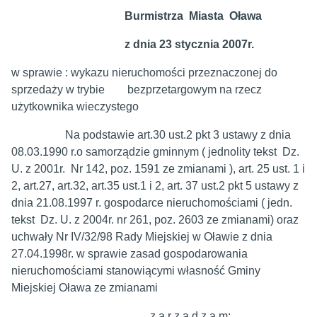
Burmistrza Miasta Oława
z dnia 23 stycznia 2007r.
w sprawie : wykazu nieruchomości przeznaczonej do
sprzedaży w trybie bezprzetargowym na rzecz
użytkownika wieczystego
Na podstawie art.30 ust.2 pkt 3 ustawy z dnia
08.03.1990 r.o samorządzie gminnym ( jednolity tekst Dz.
U. z 2001r. Nr 142, poz. 1591 ze zmianami ), art. 25 ust. 1 i
2, art.27, art.32, art.35 ust.1 i 2, art. 37 ust.2 pkt 5 ustawy z
dnia 21.08.1997 r. gospodarce nieruchomościami ( jedn.
tekst Dz. U. z 2004r. nr 261, poz. 2603 ze zmianami) oraz
uchwały Nr IV/32/98 Rady Miejskiej w Oławie z dnia
27.04.1998r. w sprawie zasad gospodarowania
nieruchomościami stanowiącymi własność Gminy
Miejskiej Oława ze zmianami
z a r z ą d z a m: