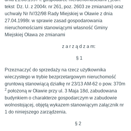
tekst Dz. U. z 2004r. nr 261, poz. 2603 ze zmianami) oraz
uchwały Nr IV/32/98 Rady Miejskiej w Oławie z dnia
27.04.1998r. w sprawie zasad gospodarowania
nieruchomościami stanowiącymi własność Gminy
Miejskiej Oława ze zmianami
z a r z ą d z a m:
§ 1
Przeznaczyć do sprzedaży na rzecz użytkownika
wieczystego w trybie bezprzetargowym nieruchomość
gruntową stanowiącą działkę nr 23/13 AM-62 o pow. 370m
2
położoną w Oławie przy ul. 3 Maja 18d, zabudowana
budynkiem o charakterze gospodarczym w zabudowie
wolnostojącej, objętą wykazem stanowiącym załącznik nr
1 do niniejszego zarządzenia.
§ 2