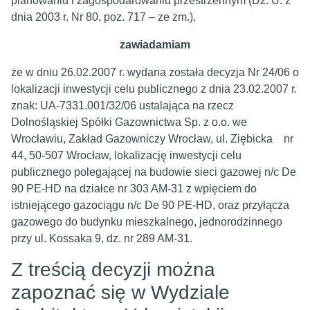
planowaniu i zagospodarowaniu przestrzennym (Dz. U. z
dnia 2003 r. Nr 80, poz. 717 – ze zm.),
zawiadamiam
że w dniu 26.02.2007 r. wydana została decyzja Nr 24/06 o
lokalizacji inwestycji celu publicznego z dnia 23.02.2007 r.
znak: UA-7331.001/32/06 ustalająca na rzecz
Dolnośląskiej Spółki Gazownictwa Sp. z o.o. we
Wrocławiu, Zakład Gazowniczy Wrocław, ul. Ziębicka nr
44, 50-507 Wrocław, lokalizację inwestycji celu
publicznego polegającej na budowie sieci gazowej n/c De
90 PE-HD na działce nr 303 AM-31 z wpięciem do
istniejącego gazociągu n/c De 90 PE-HD, oraz przyłącza
gazowego do budynku mieszkalnego, jednorodzinnego
przy ul. Kossaka 9, dz. nr 289 AM-31.
Z treścią decyzji można
zapoznać się w Wydziale