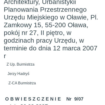
Architektury, Urbanistykii
Planowania Przestrzennego
Urzędu Miejskiego w Oławie, Pl.
Zamkowy 15, 55-200 Oława,
pokój nr 27, II piętro, w
godzinach pracy Urzędu, w
terminie do dnia 12 marca 2007
r
Z Up. Burmistrza
Jerzy Hadryś
Z-CA Burmistrza
O B W I E S Z C Z E N I E Nr 9/07