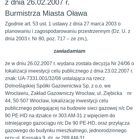
z dnia 26.02.2007 r.
Burmistrza Miasta Oława
Zgodnie art. 53 ust. 1 ustawy z dnia 27 marca 2003 o
planowaniu i zagospodarowaniu przestrzennym (Dz. U. z
dnia 2003 r. Nr 80, poz. 717 – ze zm.),
zawiadamiam
że w dniu 26.02.2007 r. wydana została decyzja Nr 24/06 o
lokalizacji inwestycji celu publicznego z dnia 23.02.2007 r.
znak: UA-7331.001/32/06 ustalająca na rzecz
Dolnośląskiej Spółki Gazownictwa Sp. z o.o. we
Wrocławiu, Zakład Gazowniczy Wrocław, ul. Ziębicka nr
44, 50-507 Wrocław, lokalizację inwestycji celu
publicznego polegającej na budowie sieci gazowej n/c De
90 PE-HD na działce nr 303 AM-31 z wpięciem do
istniejącego gazociągu n/c De 90 PE-HD, oraz przyłącza
gazowego do budynku mieszkalnego, jednorodzinnego
przy ul. Kossaka 9, dz. nr 289 AM-31.