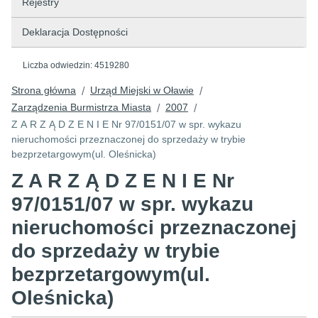
Rejestry
Deklaracja Dostępności
Liczba odwiedzin:
4519280
Strona główna
Urząd Miejski w Oławie
/
/
Zarządzenia Burmistrza Miasta
2007
/
/
Z A R Z Ą D Z E N I E Nr 97/0151/07 w spr. wykazu
nieruchomości przeznaczonej do sprzedaży w trybie
bezprzetargowym(ul. Oleśnicka)
Z A R Z Ą D Z E N I E Nr
97/0151/07 w spr. wykazu
nieruchomości przeznaczonej
do sprzedaży w trybie
bezprzetargowym(ul.
Oleśnicka)