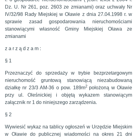
Dz. U. Nr 261, poz. 2603 ze zmianami) oraz uchwały Nr
IV/32/98 Rady Miejskiej w Oławie z dnia 27.04.1998 r. w
sprawie zasad gospodarowania nieruchomościami
stanowiącymi własność Gminy Miejskiej Oława ze
zmianami
z a r z ą d z a m :
§ 1
Przeznaczyć do sprzedaży w trybie bezprzetargowym
nieruchomość gruntową stanowiącą niezabudowaną
2
działkę nr 23/3 AM-36 o pow. 189m
położoną w Oławie
przy ul. Oleśnickiej i objętą wykazem stanowiącym
załącznik nr 1 do niniejszego zarządzenia.
§ 2
Wywiesić wykaz na tablicy ogłoszeń w Urzędzie Miejskim
w Oławie do publicznej wiadomości na okres 21 dni