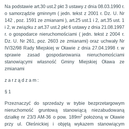
Na podstawie art.30 ust.2 pkt 3 ustawy z dnia 08.03.1990 r.
o samorządzie gminnym ( jedn. tekst z 2001 r. Dz. U. Nr
142 , poz. 1591 ze zmianami ), art.25 ust.1 i 2, art.35 ust. 1
i 2, w związku z art.37 ust.2 pkt 6 ustawy z dnia 21.08.1997
r. o gospodarce nieruchomościami ( jedn. tekst z 2004 r.
Dz. U. Nr 261, poz. 2603 ze zmianami) oraz uchwały Nr
IV/32/98 Rady Miejskiej w Oławie z dnia 27.04.1998 r. w
sprawie zasad gospodarowania nieruchomościami
stanowiącymi własność Gminy Miejskiej Oława ze
zmianami
z a r z ą d z a m :
§ 1
Przeznaczyć do sprzedaży w trybie bezprzetargowym
nieruchomość gruntową stanowiącą niezabudowaną
2
działkę nr 23/3 AM-36 o pow. 189m
położoną w Oławie
przy ul. Oleśnickiej i objętą wykazem stanowiącym