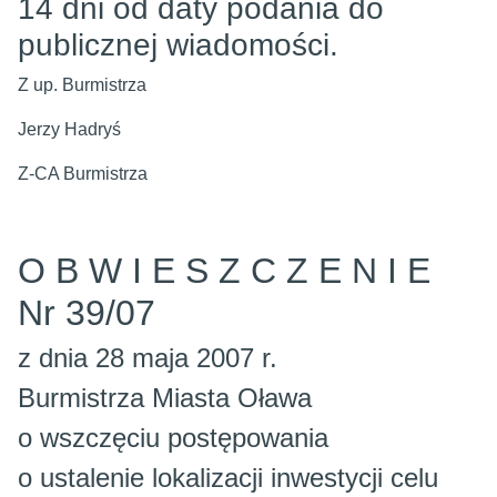
14 dni od daty podania do
publicznej wiadomości.
Z up. Burmistrza
Jerzy Hadryś
Z-CA Burmistrza
O B W I E S Z C Z E N I E
Nr 39/07
z dnia 28 maja 2007 r.
Burmistrza Miasta Oława
o wszczęciu postępowania
o ustalenie lokalizacji inwestycji celu