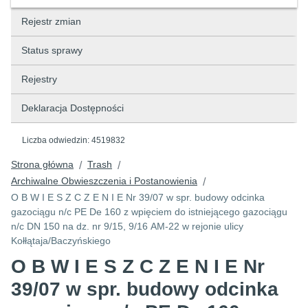
Rejestr zmian
Status sprawy
Rejestry
Deklaracja Dostępności
Liczba odwiedzin:
4519832
Strona główna
Trash
/
/
Archiwalne Obwieszczenia i Postanowienia
/
O B W I E S Z C Z E N I E Nr 39/07 w spr. budowy odcinka
gazociągu n/c PE De 160 z wpięciem do istniejącego gazociągu
n/c DN 150 na dz. nr 9/15, 9/16 AM-22 w rejonie ulicy
Kołłątaja/Baczyńskiego
O B W I E S Z C Z E N I E Nr
39/07 w spr. budowy odcinka