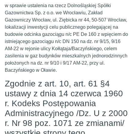
w sprawie ustalenia na rzecz Dolnośląskiej Spółki
Gazownictwa Sp. z o.o. we Wrocławiu, Zakład
Gazowniczy Wrocław, ul. Ziębicka nr 44, 50-507 Wrocław,
lokalizacji inwestycji celu publicznego polegającej na
budowie odcinka gazociągu n/c PE De 160 z wpięciem do
istniejącego gazociągu n/c DN 150 na dz. nr 9/15, 9/16
AM-22 w rejonie ulicy Kołłątaja/Baczyńskiego, celem
zasilenia w gaz budynków mieszkalnych jednorodzinnych
położonych na dz. nr 9/10 i 9/17 AM-22, przy ul.
Baczyńskiego w Oławie.
Zgodnie z art. 10, art. 61 §4
ustawy z dnia 14 czerwca 1960
r. Kodeks Postępowania
Administracyjnego /Dz. U z 2000
r. Nr 98 poz. 1071 ze zmianami/
wszystkie strony tego