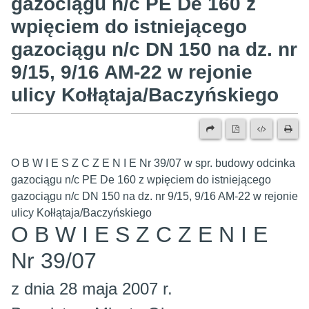
gazociągu n/c PE De 160 z
wpięciem do istniejącego
gazociągu n/c DN 150 na dz. nr
9/15, 9/16 AM-22 w rejonie
ulicy Kołłątaja/Baczyńskiego
O B W I E S Z C Z E N I E Nr 39/07 w spr. budowy odcinka
gazociągu n/c PE De 160 z wpięciem do istniejącego
gazociągu n/c DN 150 na dz. nr 9/15, 9/16 AM-22 w rejonie
ulicy Kołłątaja/Baczyńskiego
O B W I E S Z C Z E N I E
Nr 39/07
z dnia 28 maja 2007 r.