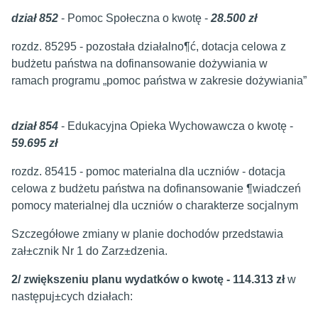
dział 852
- Pomoc Społeczna o kwotę -
28.500 zł
rozdz. 85295 - pozostała działalno¶ć, dotacja celowa z
budżetu państwa na dofinansowanie dożywiania w
ramach programu „pomoc państwa w zakresie dożywiania”
dział 854
- Edukacyjna Opieka Wychowawcza o kwotę -
59.695 zł
rozdz. 85415 - pomoc materialna dla uczniów - dotacja
celowa z budżetu państwa na dofinansowanie ¶wiadczeń
pomocy materialnej dla uczniów o charakterze socjalnym
Szczegółowe zmiany w planie dochodów przedstawia
zał±cznik Nr 1 do Zarz±dzenia.
2/ zwiększeniu planu wydatków o kwotę - 114.313 zł
w
następuj±cych działach: