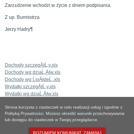
Zarz±dzenie wchodzi w życie z dniem podpisania.
Z up. Burmistrza
Jerzy Hadry¶
Dochody szczegĂłĹ‚y.xls
Dochody wg dziaĹ‚Ăłw.xls
Dochody wg ĹşrĂłdeĹ‚.xls
Wydatki szczegĂłĹ‚y.xls
Wydatki wg dziaĹ‚Ăłw.xls
Strona korzysta z ciasteczek w celu realizacji usług i zgodnie z
Polityką Prywatności. Możesz określić warunki przechowywania
lub dostępu do ciasteczek w Twojej przeglądarce.
METRYKA
ROZUMIEM KOMUNIKAT, ZAMKNIJ