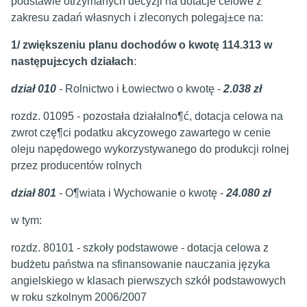
podstawie otrzymanych decyzji na dotacje celowe z
zakresu zadań własnych i zleconych polegaj±ce na:
1/
zwiększeniu planu dochodów o kwotę 114.313 w
następuj±cych działach
:
dział 010
- Rolnictwo i Łowiectwo o kwotę -
2.038 zł
rozdz. 01095 - pozostała działalno¶ć, dotacja celowa na
zwrot czę¶ci podatku akcyzowego zawartego w cenie
oleju napędowego wykorzystywanego do produkcji rolnej
przez producentów rolnych
dział 801
- O¶wiata i Wychowanie o kwotę -
24.080 zł
w tym:
rozdz. 80101 - szkoły podstawowe - dotacja celowa z
budżetu państwa na sfinansowanie nauczania języka
angielskiego w klasach pierwszych szkół podstawowych
w roku szkolnym 2006/2007