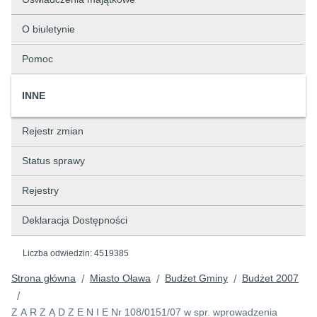
O biuletynie
Pomoc
INNE
Rejestr zmian
Status sprawy
Rejestry
Deklaracja Dostępności
Liczba odwiedzin:
4519385
Strona główna
Miasto Oława
Budżet Gminy
Budżet 2007
/
/
/
/
Z A R Z Ą D Z E N I E Nr 108/0151/07 w spr. wprowadzenia