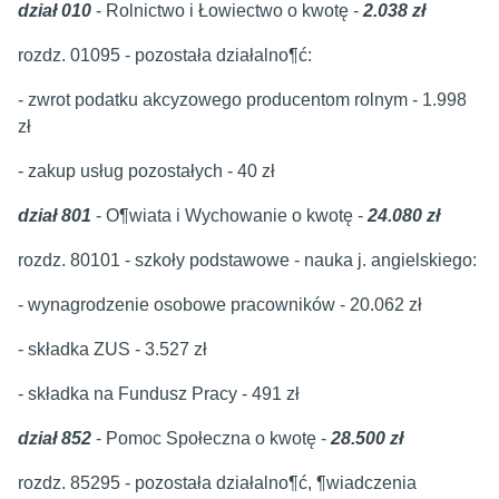
dział 010
- Rolnictwo i Łowiectwo o kwotę -
2.038 zł
rozdz. 01095 - pozostała działalno¶ć:
- zwrot podatku akcyzowego producentom rolnym - 1.998
zł
- zakup usług pozostałych - 40 zł
dział 801
- O¶wiata i Wychowanie o kwotę -
24.080 zł
rozdz. 80101 - szkoły podstawowe - nauka j. angielskiego:
- wynagrodzenie osobowe pracowników - 20.062 zł
- składka ZUS - 3.527 zł
- składka na Fundusz Pracy - 491 zł
dział 852
- Pomoc Społeczna o kwotę -
28.500 zł
rozdz. 85295 - pozostała działalno¶ć, ¶wiadczenia