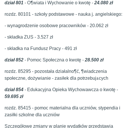
dział 801
- O¶wiata i Wychowanie o kwotę -
24.080 zł
rozdz. 80101 - szkoły podstawowe - nauka j. angielskiego:
- wynagrodzenie osobowe pracowników - 20.062 zł
- składka ZUS - 3.527 zł
- składka na Fundusz Pracy - 491 zł
dział 852
- Pomoc Społeczna o kwotę -
28.500 zł
rozdz. 85295 - pozostała działalno¶ć, ¶wiadczenia
społeczne, dożywianie - zasiłek dla potrzebuj±cych
dział 854
- Edukacyjna Opieka Wychowawcza o kwotę -
59.695 zł
rozdz. 85415 - pomoc materialna dla uczniów, stypendia i
zasiłki szkolne dla uczniów
Szczegółowe zmiany w planie wydatków przedstawia