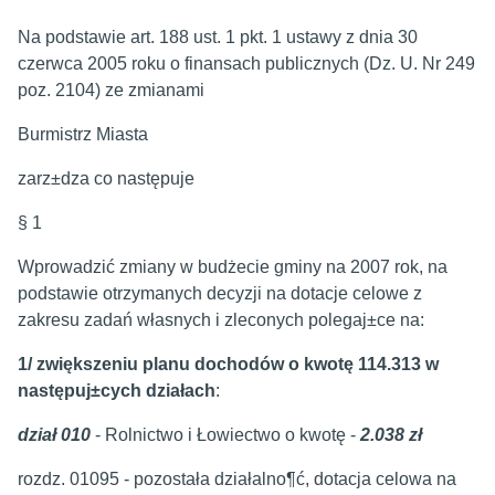
Na podstawie art. 188 ust. 1 pkt. 1 ustawy z dnia 30
czerwca 2005 roku o finansach publicznych (Dz. U. Nr 249
poz. 2104) ze zmianami
Burmistrz Miasta
zarz±dza co następuje
§ 1
Wprowadzić zmiany w budżecie gminy na 2007 rok, na
podstawie otrzymanych decyzji na dotacje celowe z
zakresu zadań własnych i zleconych polegaj±ce na:
1/
zwiększeniu planu dochodów o kwotę 114.313 w
następuj±cych działach
:
dział 010
- Rolnictwo i Łowiectwo o kwotę -
2.038 zł
rozdz. 01095 - pozostała działalno¶ć, dotacja celowa na