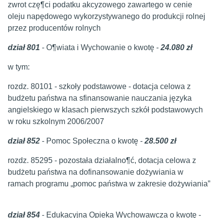
zwrot czę¶ci podatku akcyzowego zawartego w cenie
oleju napędowego wykorzystywanego do produkcji rolnej
przez producentów rolnych
dział 801
- O¶wiata i Wychowanie o kwotę -
24.080 zł
w tym:
rozdz. 80101 - szkoły podstawowe - dotacja celowa z
budżetu państwa na sfinansowanie nauczania języka
angielskiego w klasach pierwszych szkół podstawowych
w roku szkolnym 2006/2007
dział 852
- Pomoc Społeczna o kwotę -
28.500 zł
rozdz. 85295 - pozostała działalno¶ć, dotacja celowa z
budżetu państwa na dofinansowanie dożywiania w
ramach programu „pomoc państwa w zakresie dożywiania”
dział 854
- Edukacyjna Opieka Wychowawcza o kwotę -