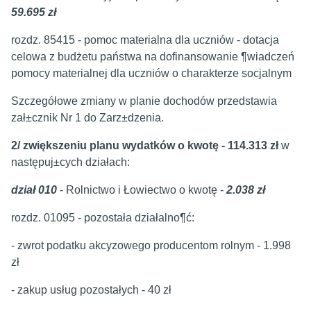
59.695 zł
rozdz. 85415 - pomoc materialna dla uczniów - dotacja
celowa z budżetu państwa na dofinansowanie ¶wiadczeń
pomocy materialnej dla uczniów o charakterze socjalnym
Szczegółowe zmiany w planie dochodów przedstawia
zał±cznik Nr 1 do Zarz±dzenia.
2/ zwiększeniu planu wydatków o kwotę - 114.313 zł
w
następuj±cych działach:
dział 010
- Rolnictwo i Łowiectwo o kwotę -
2.038 zł
rozdz. 01095 - pozostała działalno¶ć:
- zwrot podatku akcyzowego producentom rolnym - 1.998
zł
- zakup usług pozostałych - 40 zł