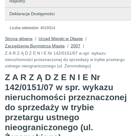
Rejestry
Deklaracja Dostępności
Liczba odwiedzin:
4519314
Strona główna
Urząd Miejski w Oławie
/
/
Zarządzenia Burmistrza Miasta
2007
/
/
Z A R Z Ą D Z E N I E Nr 142/0151/07 w spr. wykazu
nieruchomości przeznaczonej do sprzedaży w trybie przetargu
ustnego nieograniczonego (ul. Żeromskiego)
Z A R Z Ą D Z E N I E Nr
142/0151/07 w spr. wykazu
nieruchomości przeznaczonej
do sprzedaży w trybie
przetargu ustnego
nieograniczonego (ul.