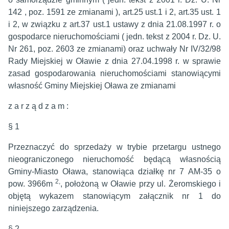
142 , poz. 1591 ze zmianami ), art.25 ust.1 i 2, art.35 ust. 1
i 2, w związku z art.37 ust.1 ustawy z dnia 21.08.1997 r. o
gospodarce nieruchomościami ( jedn. tekst z 2004 r. Dz. U.
Nr 261, poz. 2603 ze zmianami) oraz uchwały Nr IV/32/98
Rady Miejskiej w Oławie z dnia 27.04.1998 r. w sprawie
zasad gospodarowania nieruchomościami stanowiącymi
własność Gminy Miejskiej Oława ze zmianami
z a r z ą d z a m :
§ 1
Przeznaczyć do sprzedaży w trybie przetargu ustnego
nieograniczonego nieruchomość będącą własnością
Gminy-Miasto Oława, stanowiąca działkę nr 7 AM-35 o
2,
pow. 3966m
, położoną w Oławie przy ul. Żeromskiego i
objętą wykazem stanowiącym załącznik nr 1 do
niniejszego zarządzenia.
§ 2