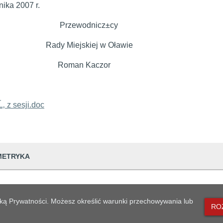
rnika 2007 r.
zewodnicz±cy
 Miejskiej w Oławie
man Kaczor
‚ z sesji.doc
METRYKA
dwiedzin
186
lityką Prywatności. Możesz określić warunki przechowywania lub
RO
udostępniający informację
Urząd Miejski w