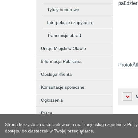
paĽdzie
Tytuły honorowe
Pr
Interpelacje i zapytania
Rady
Transmisje obrad
Ro
Urząd Miejski w Oławie
Informacja Publiczna
ProtokĂłĹ
Obsługa Klienta
Konsultacje społeczne
Ogłoszenia
Praca
Liczba o
Strona korzysta z ciasteczek w celu realizacji usług i zgodnie z Po
Przetargi i Konkursy
dostępu do ciasteczek w Twojej przeglądarce.
Podmiot 