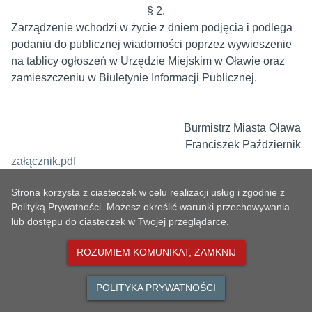
§ 2.
Zarządzenie wchodzi w życie z dniem podjęcia i podlega
podaniu do publicznej wiadomości poprzez wywieszenie
na tablicy ogłoszeń w Urzędzie Miejskim w Oławie oraz
zamieszczeniu w Biuletynie Informacji Publicznej.
Burmistrz Miasta Oława
Franciszek Październik
załącznik.pdf
Strona korzysta z ciasteczek w celu realizacji usług i zgodnie z
Polityką Prywatności. Możesz określić warunki przechowywania
lub dostępu do ciasteczek w Twojej przeglądarce.
METRICS
ROZUMIEM KOMUNIKAT, ZAMKNIJ
POLITYKA PRYWATNOŚCI
Number of visits
MAPA STRONY
UP
164