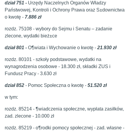
dział 751 -
Urzędy Naczelnych Organów Władzy
Państwowej, Kontroli i Ochrony Prawa oraz S±downictwa
o kwotę -
7.886 zł
rozdz. 75108 - wybory do Sejmu i Senatu – zadanie
zlecone, wydatki bież±ce
dział 801 -
O¶wiata i Wychowanie o kwotę -
21.930 zł
rozdz. 80101 - szkoły podstawowe, wydatki na
wynagrodzenia osobowe - 18.300 zł, składki ZUS i
Fundusz Pracy - 3.630 zł
dział 852
- Pomoc Społeczna o kwotę -
51.520 zł
w tym:
rozdz. 85214 - ¶wiadczenia społeczne, wypłata zasiłków,
zad. zlecone - 10.000 zł
rozdz. 85219 - o¶rodki pomocy społecznej - zad. własne -