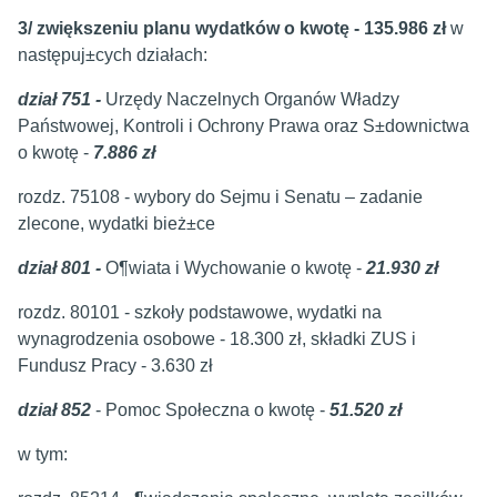
3/ zwiększeniu planu wydatków o kwotę - 135.986 zł
w
następuj±cych działach:
dział 751 -
Urzędy Naczelnych Organów Władzy
Państwowej, Kontroli i Ochrony Prawa oraz S±downictwa
o kwotę -
7.886 zł
rozdz. 75108 - wybory do Sejmu i Senatu – zadanie
zlecone, wydatki bież±ce
dział 801 -
O¶wiata i Wychowanie o kwotę -
21.930 zł
rozdz. 80101 - szkoły podstawowe, wydatki na
wynagrodzenia osobowe - 18.300 zł, składki ZUS i
Fundusz Pracy - 3.630 zł
dział 852
- Pomoc Społeczna o kwotę -
51.520 zł
w tym: