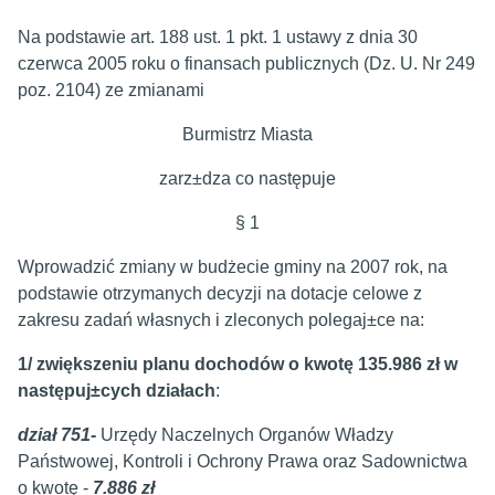
Na podstawie art. 188 ust. 1 pkt. 1 ustawy z dnia 30
czerwca 2005 roku o finansach publicznych (Dz. U. Nr 249
poz. 2104) ze zmianami
Burmistrz Miasta
zarz±dza co następuje
§ 1
Wprowadzić zmiany w budżecie gminy na 2007 rok, na
podstawie otrzymanych decyzji na dotacje celowe z
zakresu zadań własnych i zleconych polegaj±ce na:
1/
zwiększeniu planu dochodów o kwotę 135.986 zł w
następuj±cych działach
:
dział 751-
Urzędy Naczelnych Organów Władzy
Państwowej, Kontroli i Ochrony Prawa oraz Sadownictwa
o kwotę -
7.886 zł