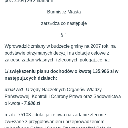
poz. 2104) ze zmianami
Burmistrz Miasta
zarz±dza co następuje
§ 1
Wprowadzić zmiany w budżecie gminy na 2007 rok, na
podstawie otrzymanych decyzji na dotacje celowe z
zakresu zadań własnych i zleconych polegaj±ce na:
1/
zwiększeniu planu dochodów o kwotę 135.986 zł w
następuj±cych działach
:
dział 751-
Urzędy Naczelnych Organów Władzy
Państwowej, Kontroli i Ochrony Prawa oraz Sadownictwa
o kwotę -
7.886 zł
rozdz. 75108 - dotacja celowa na zadanie zlecone
zwi±zane z przygotowaniem i przeprowadzeniem