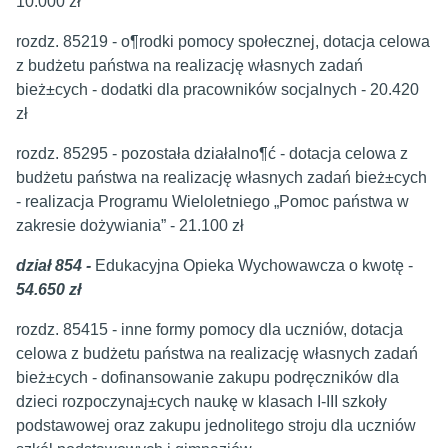
10.000 zł
rozdz. 85219 - o¶rodki pomocy społecznej, dotacja celowa
z budżetu państwa na realizację własnych zadań
bież±cych - dodatki dla pracowników socjalnych - 20.420
zł
rozdz. 85295 - pozostała działalno¶ć - dotacja celowa z
budżetu państwa na realizację własnych zadań bież±cych
- realizacja Programu Wieloletniego „Pomoc państwa w
zakresie dożywiania” - 21.100 zł
dział 854 -
Edukacyjna Opieka Wychowawcza o kwotę -
54.650 zł
rozdz. 85415 - inne formy pomocy dla uczniów, dotacja
celowa z budżetu państwa na realizację własnych zadań
bież±cych - dofinansowanie zakupu podręczników dla
dzieci rozpoczynaj±cych naukę w klasach I-III szkoły
podstawowej oraz zakupu jednolitego stroju dla uczniów