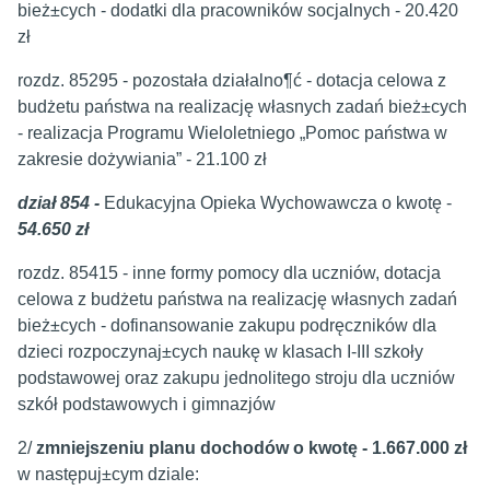
bież±cych - dodatki dla pracowników socjalnych - 20.420
zł
rozdz. 85295 - pozostała działalno¶ć - dotacja celowa z
budżetu państwa na realizację własnych zadań bież±cych
- realizacja Programu Wieloletniego „Pomoc państwa w
zakresie dożywiania” - 21.100 zł
dział 854 -
Edukacyjna Opieka Wychowawcza o kwotę -
54.650 zł
rozdz. 85415 - inne formy pomocy dla uczniów, dotacja
celowa z budżetu państwa na realizację własnych zadań
bież±cych - dofinansowanie zakupu podręczników dla
dzieci rozpoczynaj±cych naukę w klasach I-III szkoły
podstawowej oraz zakupu jednolitego stroju dla uczniów
szkół podstawowych i gimnazjów
2/
zmniejszeniu planu dochodów o kwotę - 1.667.000 zł
w następuj±cym dziale: