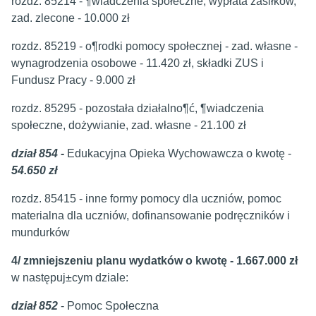
rozdz. 85214 - ¶wiadczenia społeczne, wypłata zasiłków,
zad. zlecone - 10.000 zł
rozdz. 85219 - o¶rodki pomocy społecznej - zad. własne -
wynagrodzenia osobowe - 11.420 zł, składki ZUS i
Fundusz Pracy - 9.000 zł
rozdz. 85295 - pozostała działalno¶ć, ¶wiadczenia
społeczne, dożywianie, zad. własne - 21.100 zł
dział 854 -
Edukacyjna Opieka Wychowawcza o kwotę -
54.650 zł
rozdz. 85415 - inne formy pomocy dla uczniów, pomoc
materialna dla uczniów, dofinansowanie podręczników i
mundurków
4/ zmniejszeniu planu wydatków o kwotę - 1.667.000 zł
w następuj±cym dziale:
dział 852
- Pomoc Społeczna