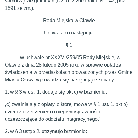
samorządzie gminnym (Dz. U. z 2001 roku, Nr 142, poz.
1591 ze zm.),
Rada Miejska w Oławie
Uchwala co następuje:
§ 1
W uchwale nr XXXVI/259/05 Rady Miejskiej w
Oławie z dnia 28 lutego 2005 roku w sprawie opłat za
świadczenia w przedszkolach prowadzonych przez Gminę
Miasto Oława wprowadza się następujące zmiany:
1. w § 3 w ust. 1. dodaje się pkt c) w brzmieniu:
„c) zwalnia się z opłaty, o której mowa w § 1 ust. 1. pkt b)
dzieci z orzeczeniem o niepełnosprawności
uczęszczające do oddziału integracyjnego.”
2. w § 3 ustęp 2. otrzymuje brzmienie: