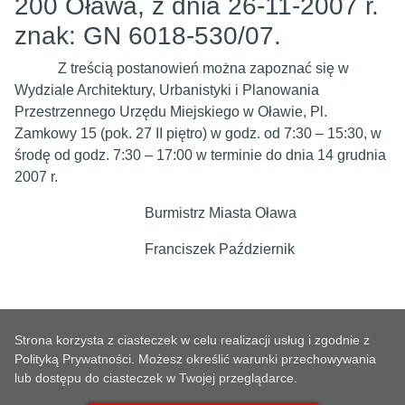
200 Oława, z dnia 26-11-2007 r.
znak: GN 6018-530/07.
Z treścią postanowień można zapoznać się w
Wydziale Architektury, Urbanistyki i Planowania
Przestrzennego Urzędu Miejskiego w Oławie, Pl.
Zamkowy 15 (pok. 27 II piętro) w godz. od 7:30 – 15:30, w
środę od godz. 7:30 – 17:00 w terminie do dnia 14 grudnia
2007 r.
Burmistrz Miasta Oława
Franciszek Październik
Strona korzysta z ciasteczek w celu realizacji usług i zgodnie z
Polityką Prywatności. Możesz określić warunki przechowywania
lub dostępu do ciasteczek w Twojej przeglądarce.
METRYKA