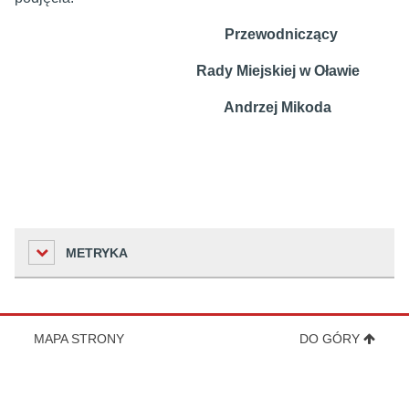
Przewodniczący
Rady Miejskiej w Oławie
Andrzej Mikoda
METRYKA
Liczba odwiedzin
MAPA STRONY
DO GÓRY
157
Podmiot udostępniający informację
Urząd Miejski w Oławie