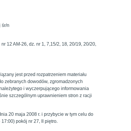
 śr/n
 nr 12 AM-26, dz. nr 1, 7,15/2, 18, 20/19, 20/20,
zany jest przed rozpatrzeniem materiału
 do zebranych dowodów, zgromadzonych
należytego i wyczerpującego informowania
eśnie szczególnym uprawnieniem stron z racji
 20 maja 2008 r. i przybycie w tym celu do
7:00) pokój nr 27, II piętro.