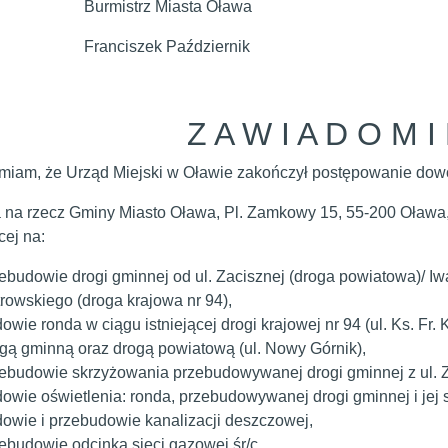
istrz Miasta Oława
ciszek Październik
Z A W I A D O M I 
iam, że Urząd Miejski w Oławie zakończył postępowanie dow
a na rzecz Gminy Miasto Oława, Pl. Zamkowy 15, 55-200 Oława, l
cej na:
ebudowie drogi gminnej od ul. Zacisznej (droga powiatowa)/ Iwa
rowskiego (droga krajowa nr 94),
owie ronda w ciągu istniejącej drogi krajowej nr 94 (ul. Ks. F
gą gminną oraz drogą powiatową (ul. Nowy Górnik),
ebudowie skrzyżowania przebudowywanej drogi gminnej z ul. Za
owie oświetlenia: ronda, przebudowywanej drogi gminnej i jej 
owie i przebudowie kanalizacji deszczowej,
ebudowie odcinka sieci gazowej śr/c,