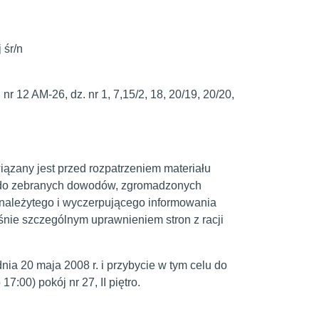
 śr/n
 nr 12 AM-26, dz. nr 1, 7,15/2, 18, 20/19, 20/20,
zany jest przed rozpatrzeniem materiału
 do zebranych dowodów, zgromadzonych
należytego i wyczerpującego informowania
eśnie szczególnym uprawnieniem stron z racji
 20 maja 2008 r. i przybycie w tym celu do
7:00) pokój nr 27, II piętro.