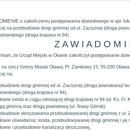
IENIE o zakończeniu postępowania dowodowego w spr. lokaliz
cej na przebudowie drogi gminnej od ul. Zacisznej (droga powi
Kutrowskiego (droga krajowa nr 94)
Z A W I A D O M I 
iam, że Urząd Miejski w Oławie zakończył postępowanie dow
a na rzecz Gminy Miasto Oława, Pl. Zamkowy 15, 55-200 Oława, l
cej na:
ebudowie drogi gminnej od ul. Zacisznej (droga powiatowa)/ Iwa
rowskiego (droga krajowa nr 94),
owie ronda w ciągu istniejącej drogi krajowej nr 94 (ul. Ks. F
gą gminną oraz drogą powiatową (ul. Nowy Górnik),
ebudowie skrzyżowania przebudowywanej drogi gminnej z ul. Za
owie oświetlenia: ronda, przebudowywanej drogi gminnej i jej 
owie i przebudowie kanalizacji deszczowej,