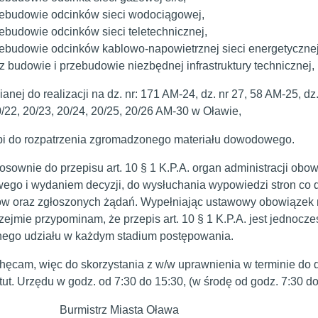
ebudowie odcinków sieci wodociągowej,
ebudowie odcinków sieci teletechnicznej,
ebudowie odcinków kablowo-napowietrznej sieci energetycznej
z budowie i przebudowie niezbędnej infrastruktury technicznej,
anej do realizacji na dz. nr: 171 AM-24, dz. nr 27, 58 AM-25, dz.
0/22, 20/23, 20/24, 20/25, 20/26 AM-30 w Oławie,
ąpi do rozpatrzenia zgromadzonego materiału dowodowego.
e do przepisu art. 10 § 1 K.P.A. organ administracji obowią
go i wydaniem decyzji, do wysłuchania wypowiedzi stron co
ów oraz zgłoszonych żądań. Wypełniając ustawowy obowiązek 
rzejmie przypominam, że przepis art. 10 § 1 K.P.A. jest jednocz
nego udziału w każdym stadium postępowania.
, więc do skorzystania z w/w uprawnienia w terminie do dnia
tut. Urzędu w godz. od 7:30 do 15:30, (w środę od godz. 7:30 do 1
istrz Miasta Oława