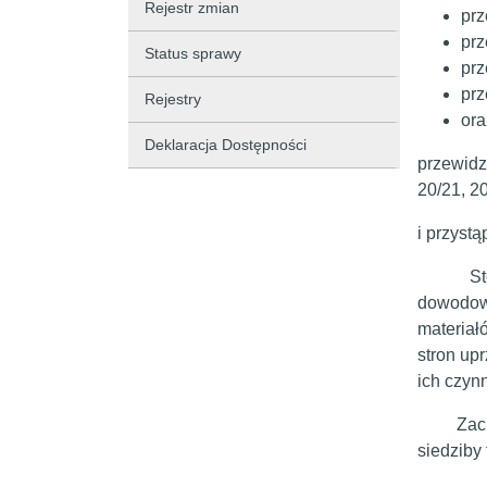
Rejestr zmian
prz
prz
Status sprawy
prz
prz
Rejestry
ora
Deklaracja Dostępności
przewidzi
20/21, 2
i przyst
Stosowni
dowodowe
materiał
stron up
ich czyn
Zachęcam
siedziby 