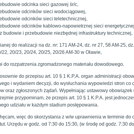
ebudowie odcinka sieci gazowej śr/c,
ebudowie odcinków sieci wodociągowej,
ebudowie odcinków sieci teletechnicznej,
ebudowie odcinków kablowo-napowietrznej sieci energetycznej
z budowie i przebudowie niezbędnej infrastruktury technicznej,
anej do realizacji na dz. nr: 171 AM-24, dz. nr 27, 58 AM-25, dz.
0/22, 20/23, 20/24, 20/25, 20/26 AM-30 w Oławie,
ąpi do rozpatrzenia zgromadzonego materiału dowodowego.
e do przepisu art. 10 § 1 K.P.A. organ administracji obowią
go i wydaniem decyzji, do wysłuchania wypowiedzi stron co
ów oraz zgłoszonych żądań. Wypełniając ustawowy obowiązek 
rzejmie przypominam, że przepis art. 10 § 1 K.P.A. jest jednocz
nego udziału w każdym stadium postępowania.
, więc do skorzystania z w/w uprawnienia w terminie do dnia
tut. Urzędu w godz. od 7:30 do 15:30, (w środę od godz. 7:30 do 1