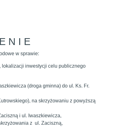
E N I E
odowe w sprawie:
okalizacji inwestycji celu publicznego
szkiewicza (droga gminna) do ul. Ks. Fr.
r. Kutrowskiego), na skrzyżowaniu z powyższą
ciszną i ul. Iwaszkiewicza,
skrzyżowania z ul. Zaciszną,