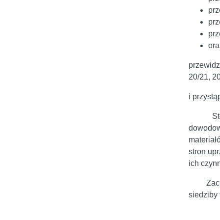
prz
prz
prz
ora
przewidzi
20/21, 2
i przyst
Stosowni
dowodowe
materiał
stron up
ich czyn
Zachęcam
siedziby 
Burm