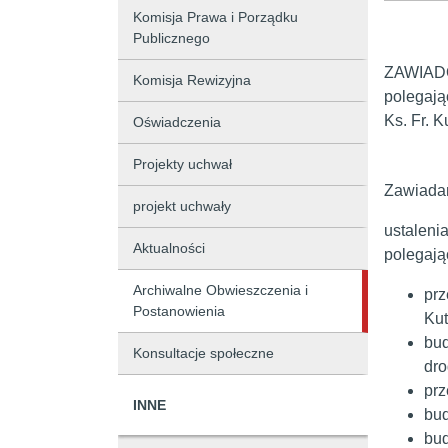
Komisja Prawa i Porządku
Publicznego
ZAWIADOM
Komisja Rewizyjna
polegają
Ks. Fr. 
Oświadczenia
Projekty uchwał
Zawiadam
projekt uchwały
ustaleni
Aktualności
polegają
Archiwalne Obwieszczenia i
prz
Postanowienia
Kut
bud
Konsultacje społeczne
dro
prz
INNE
bud
bud