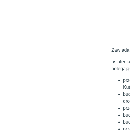
Burm
Fran
Zawiadam
ustaleni
polegają
prz
Kut
bud
dro
prz
bud
bud
prz