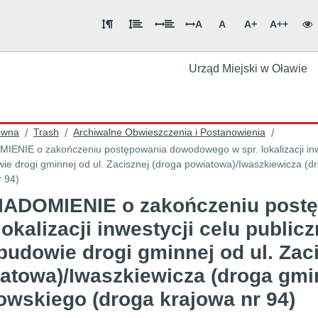
A
A
A+
A++
Urząd Miejski w Oławie
ówna
Trash
Archiwalne Obwieszczenia i Postanowienia
/
/
/
ENIE o zakończeniu postępowania dowodowego w spr. lokalizacji inwe
ie drogi gminnej od ul. Zacisznej (droga powiatowa)/Iwaszkiewicza (dr
r 94)
ADOMIENIE o zakończeniu post
 lokalizacji inwestycji celu publi
budowie drogi gminnej od ul. Zac
atowa)/Iwaszkiewicza (droga gminn
owskiego (droga krajowa nr 94)