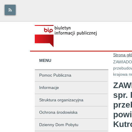
Strona gł
MENU
ZAWIADOMI
przebudow
krajowa n
Pomoc Publiczna
ZAWI
Informacje
spr.
Struktura organizacyjna
prze
Ochrona środowiska
powi
Kutr
Dzienny Dom Pobytu