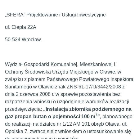
„SFERA” Projektowanie i Usługi Inwestycyjne
ul. Ciepła 22A
50-524 Wrocław
Wydział Gospodarki Komunalnej, Mieszkaniowej i
Ochrony Środowiska Urzędu Miejskiego w Oławie, w
związku z pismem Państwowego Powiatowego Inspektora
Sanitarnego w Oławie znak ZNS-61-17/IJ/3442/2008 z
dnia 2 czerwca 2008 r. w sprawie pozostawienia bez
rozpatrzenia wniosku o uzgodnienie warunków realizacji
przedsięwzięcia:
„Instalacja zbiornika podziemnego na
3
gaz propan-butan o pojemności 100 m
”,
planowanego
do realizacji na działce nr 1/12 AM 101 obręb Oława, ul.
Opolska 7, zwraca się z wnioskiem o ustosunkowanie się
do wniesionych uwag i wniosków.