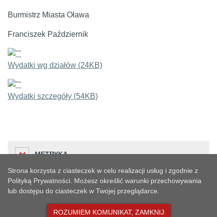
Burmistrz Miasta Oława
Franciszek Październik
Wydatki wg działów (24KB)
Wydatki szczegóły (54KB)
METRYKA
Strona korzysta z ciasteczek w celu realizacji usług i zgodnie z
Polityką Prywatności. Możesz określić warunki przechowywania
lub dostępu do ciasteczek w Twojej przeglądarce.
Liczba odwiedzin
HISTORIA ZMIAN
200
ROZUMIEM KOMUNIKAT, ZAMKNIJ