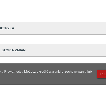
METRYKA
dwiedzin
171
HISTORIA ZMIAN
udostępniający informację
Urząd Miejski w
prowadzająca informację
Małgorzata Pop
Dane osoby zmieniającej
Opis zmiany
lityką Prywatności. Możesz określić warunki przechowywania lub
dpowiedzialna
Lilla Rzadkowsk
RO
ian
18 15:53:55
Małgorzata Popowicz
Aktywacja wia
generowania
2008-09-30 00:0
18 15:35:54
Małgorzata Popowicz
Utworzenie wi
likacji
2008-09-30 00:0
MAPA STRONY
eniesienia do archiwum
Brak danych