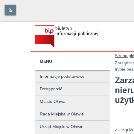
Strona gł
MENU
Zarządzen
trybie be
Informacje podstawowe
Zarz
nier
Dostępność
użyt
Miasto Oława
Rada Miejska w Oławie
Urząd Miejski w Oławie
Zarządze