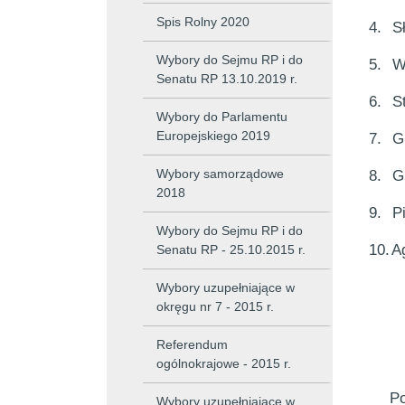
Spis Rolny 2020
4.
S
Wybory do Sejmu RP i do
5.
W
Senatu RP 13.10.2019 r.
6.
S
Wybory do Parlamentu
Europejskiego 2019
7.
G
Wybory samorządowe
8.
G
2018
9.
P
Wybory do Sejmu RP i do
10.
A
Senatu RP - 25.10.2015 r.
Wybory uzupełniające w
okręgu nr 7 - 2015 r.
Referendum
ogólnokrajowe - 2015 r.
Po
Wybory uzupełniające w