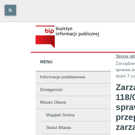
Strona gł
MENU
Zarządzen
sprawie p
dzień 7 c
Informacje podstawowe
Zarz
Dostępność
118/
Miasto Oława
spra
Majątek Gminy
prze
zarz
Statut Miasta