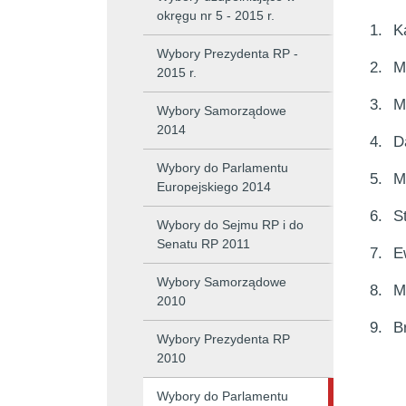
okręgu nr 5 - 2015 r.
1.
K
Wybory Prezydenta RP -
2.
M
2015 r.
3.
M
Wybory Samorządowe
2014
4.
D
Wybory do Parlamentu
5.
M
Europejskiego 2014
6.
S
Wybory do Sejmu RP i do
Senatu RP 2011
7.
E
Wybory Samorządowe
8.
M
2010
9.
B
Wybory Prezydenta RP
2010
Wybory do Parlamentu