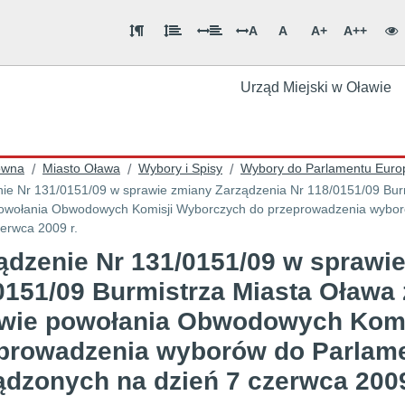
A
A
A+
A++
Urząd Miejski w Oławie
ówna
Miasto Oława
Wybory i Spisy
Wybory do Parlamentu Euro
/
/
/
ie Nr 131/0151/09 w sprawie zmiany Zarządzenia Nr 118/0151/09 Burm
owołania Obwodowych Komisji Wyborczych do przeprowadzenia wybor
zerwca 2009 r.
ądzenie Nr 131/0151/09 w sprawi
0151/09 Burmistrza Miasta Oława z
wie powołania Obwodowych Komi
prowadzenia wyborów do Parlame
ądzonych na dzień 7 czerwca 2009