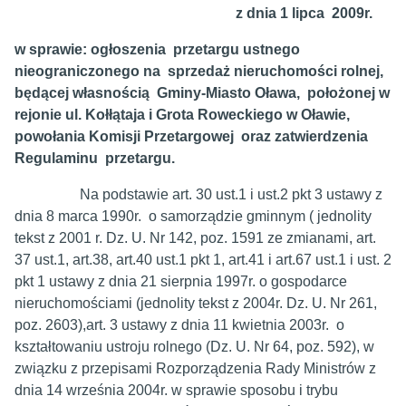
z dnia 1 lipca 2009r.
w sprawie: ogłoszenia przetargu ustnego
nieograniczonego na sprzedaż nieruchomości rolnej,
będącej własnością Gminy-Miasto Oława, położonej w
rejonie ul. Kołłątaja i Grota Roweckiego w Oławie,
powołania Komisji Przetargowej oraz zatwierdzenia
Regulaminu przetargu.
Na podstawie art. 30 ust.1 i ust.2 pkt 3 ustawy z
dnia 8 marca 1990r. o samorządzie gminnym ( jednolity
tekst z 2001 r. Dz. U. Nr 142, poz. 1591 ze zmianami, art.
37 ust.1, art.38, art.40 ust.1 pkt 1, art.41 i art.67 ust.1 i ust. 2
pkt 1 ustawy z dnia 21 sierpnia 1997r. o gospodarce
nieruchomościami (jednolity tekst z 2004r. Dz. U. Nr 261,
poz. 2603),art. 3 ustawy z dnia 11 kwietnia 2003r. o
kształtowaniu ustroju rolnego (Dz. U. Nr 64, poz. 592), w
związku z przepisami Rozporządzenia Rady Ministrów z
dnia 14 września 2004r. w sprawie sposobu i trybu