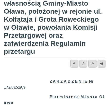
własnością Gminy-Miasto
Oława, położonej w rejonie ul.
Kołłątaja i Grota Roweckiego
w Oławie, powołania Komisji
Przetargowej oraz
zatwierdzenia Regulamin
przetargu
Z A R Z Ą D Z E N I E Nr
172/0151/09
B u r m i s t r z a M i a s t a O ł
a w a