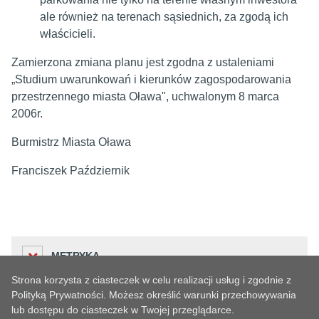
ale również na terenach sąsiednich, za zgodą ich
właścicieli.
Zamierzona zmiana planu jest zgodna z ustaleniami
„Studium uwarunkowań i kierunków zagospodarowania
przestrzennego miasta Oława", uchwalonym 8 marca
2006r.
Burmistrz Miasta Oława
Franciszek Październik
METRYKA
Strona korzysta z ciasteczek w celu realizacji usług i zgodnie z
Polityką Prywatności. Możesz określić warunki przechowywania
lub dostępu do ciasteczek w Twojej przeglądarce.
Liczba odwiedzin