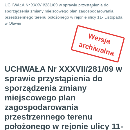
UCHWAŁA Nr XXXVII/281/09 w sprawie przystąpienia do
sporządzenia zmiany miejscowego plan zagospodarowania
przestrzennego terenu położonego w rejonie ulicy 11- Listopada
w Oławie
W
e
r
s
ja
r
c
h
iw
a
ln
a
a
UCHWAŁA Nr XXXVII/281/09 w
sprawie przystąpienia do
sporządzenia zmiany
miejscowego plan
zagospodarowania
przestrzennego terenu
położonego w rejonie ulicy 11-