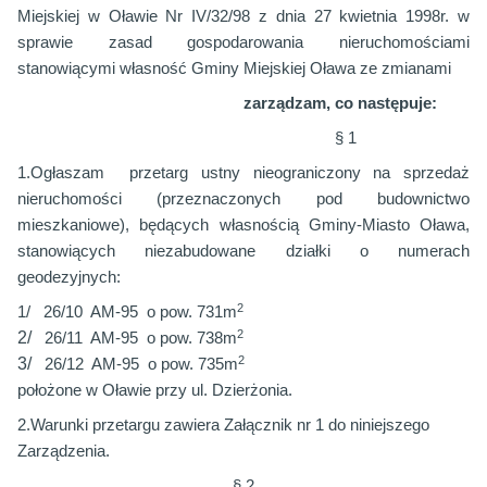
Miejskiej w Oławie Nr IV/32/98 z dnia 27 kwietnia 1998r. w
sprawie zasad gospodarowania nieruchomościami
stanowiącymi własność Gminy Miejskiej Oława ze zmianami
zarządzam, co następuje:
§ 1
1.Ogłaszam
przetarg ustny nieograniczony na sprzedaż
nieruchomości (przeznaczonych pod budownictwo
mieszkaniowe), będących własnością Gminy-Miasto Oława,
stanowiących niezabudowane działki o numerach
geodezyjnych:
2
1/
26/10
AM-95
o
pow. 731m
2
2/
26/11
AM-95
o pow. 738m
2
3/
26/12
AM-95
o pow. 735m
położone w Oławie przy ul. Dzierżonia.
2.Warunki przetargu zawiera Załącznik nr 1 do niniejszego
Zarządzenia.
§ 2