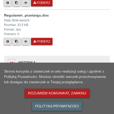
POBIERZ
Regulamin_przetargu.doc
Data:
Brak danych
Rozmiar:
33.5 KB
Format: .
doc
Pobrano:
0
POBIERZ
METRYKA
Strona korzysta z ciasteczek w celu realizacji usług i zgodnie z
Polityką Prywatności. Możesz określić warunki przechowywania
lub dostępu do ciasteczek w Twojej przeglądarce.
Liczba odwiedzin
HISTORIA ZMIAN
122
ROZUMIEM KOMUNIKAT, ZAMKNIJ
Podmiot udostępniający informację
Urząd Miejski w Oławie
POLITYKA PRYWATNOŚCI
Dane osoby
MAPA STRONY
DO GÓRY
Osoba wprowadzająca informację
Czas
zmieniającej
Opis zmiany