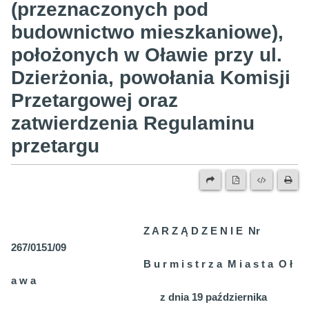
(przeznaczonych pod
budownictwo mieszkaniowe),
położonych w Oławie przy ul.
Dzierżonia, powołania Komisji
Przetargowej oraz
zatwierdzenia Regulaminu
przetargu
Z A R Z Ą D Z E N I E
Nr
267/0151/09
B u r m i s t r z a
M i a s t a
O ł
a w a
z dnia 19 października