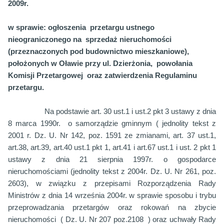
2009r.
w sprawie: ogłoszenia
przetargu ustnego
nieograniczonego na
sprzedaż nieruchomości
(przeznaczonych pod budownictwo mieszkaniowe),
położonych w Oławie przy ul. Dzierżonia,
powołania
Komisji Przetargowej
oraz zatwierdzenia Regulaminu
przetargu.
Na podstawie art. 30 ust.1 i ust.2 pkt 3 ustawy z dnia
8 marca 1990r.
o samorządzie gminnym ( jednolity tekst z
2001 r. Dz. U. Nr 142, poz. 1591 ze zmianami, art. 37 ust.1,
art.38, art.39, art.40 ust.1 pkt 1, art.41 i art.67 ust.1 i ust. 2 pkt 1
ustawy z dnia 21 sierpnia 1997r. o gospodarce
nieruchomościami (jednolity tekst z 2004r. Dz. U. Nr 261, poz.
2603), w związku z przepisami Rozporządzenia Rady
Ministrów z dnia 14 września 2004r. w sprawie sposobu i trybu
przeprowadzania przetargów oraz rokowań na zbycie
nieruchomości
( Dz. U. Nr 207 poz.2108
) oraz uchwały Rady