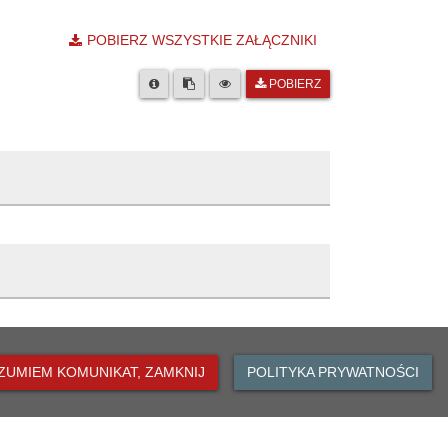
POBIERZ WSZYSTKIE ZAŁĄCZNIKI
POBIERZ
 Oławie
z
Opis zmiany
er
ZUMIEM KOMUNIKAT, ZAMKNIJ
POLITYKA PRYWATNOŚCI
Wyedytowano artykuł.
8:59
8:59