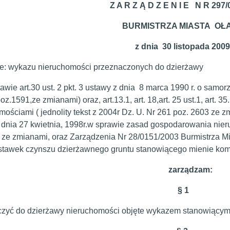
Z A R Z Ą D Z E N I E N R 297/
BURMISTRZA MIASTA OŁ
z dnia 30 listopada 2009
e: wykazu nieruchomości przeznaczonych do dzierżawy
wie art.30 ust. 2 pkt. 3 ustawy z dnia 8 marca 1990 r. o samorz
oz.1591,ze zmianami) oraz, art.13.1, art. 18,art. 25 ust.1, art.
mościami ( jednolity tekst z 2004r Dz. U. Nr 261 poz. 2603 ze 
 dnia 27 kwietnia, 1998r.w sprawie zasad gospodarowania ni
j ze zmianami, oraz Zarządzenia Nr 28/0151/2003 Burmistrza M
stawek czynszu dzierżawnego gruntu stanowiącego mienie ko
zarządzam:
§
1
zyć do dzierżawy nieruchomości objęte wykazem stanowiącym z