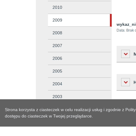
2010
2009
wykaz_ni
Data:
Brak 
2008
2007
2006
2005
Liczba o
2004
Podmiot 
2003
Osoba w
Czas
Ewidencje i rejestry
Strona korzysta z ciasteczek w celu realizacji usług i zgodnie z Po
Osoba o
Historia zm
dostępu do ciasteczek w Twojej przeglądarce.
2009-12-
Petycje
Czas wy
Czas pub
Kontrole