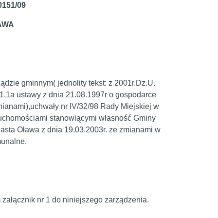
0151/09
AWA
ądzie gminnym( jednolity tekst: z 2001r.Dz.U.
 35.1,1a ustawy z dnia 21.08.1997r o gospodarce
zmianami),uchwały nr IV/32/98 Rady Miejskiej w
eruchomościami stanowiącymi własność Gminy
iasta Oława z dnia 19.03.2003r. ze zmianami w
munalne.
ałącznik nr 1 do niniejszego zarządzenia.