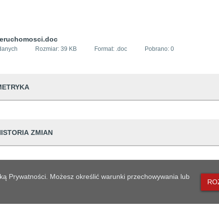
eruchomosci.doc
danych
Rozmiar:
39 KB
Format: .
doc
Pobrano:
0
METRYKA
dwiedzin
188
HISTORIA ZMIAN
udostępniający informację
Urząd Miejski w
prowadzająca informację
Urszula Pałamar
Dane osoby zmieniającej
lityką Prywatności. Możesz określić warunki przechowywania lub
dpowiedzialna
Krystyna Brakon
RO
ian
01 13:27:44
Urszula Pałamarz
generowania
2009-12-01 13:1
likacji
2009-12-01 13:1