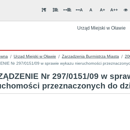
A
A
A+
A++
Urząd Miejski w Oławie
ówna
Urząd Miejski w Oławie
Zarządzenia Burmistrza Miasta
20
/
/
/
NIE Nr 297/0151/09 w sprawie wykazu nieruchomości przeznaczonyc
ĄDZENIE Nr 297/0151/09 w spra
uchomości przeznaczonych do d