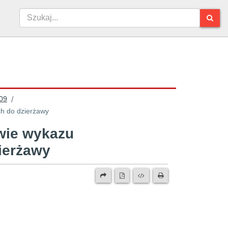
09
/
h do dzierżawy
wie wykazu
zierżawy