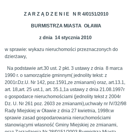
Z A R Z Ą D Z E N I E N R 4/0151/2010
BURMISTRZA MIASTA OŁAWA
z dnia 14 stycznia 2010
w sprawie: wykazu nieruchomości przeznaczonych do
dzierżawy,
Na podstawie art.30 ust. 2 pkt. 3 ustawy z dnia 8 marca
1990 r. o samorządzie gminnym( jednolity tekst: z
2001r.Dz.U. Nr 142, poz.1591,ze zmianami) oraz, art.13.1,
art. 18,art. 25 ust.1, art. 35.1,1a ustawy z dnia 21.08.1997r
o gospodarce nieruchomościami (jednolity tekst z 2004r
Dz. U. Nr 261 poz. 2603 ze zmianami),uchwały nr IV/32/98
Rady Miejskiej w Oławie z dnia 27 kwietnia, 1998r.w
sprawie zasad gospodarowania nieruchomościami
stanowiącymi własność Gminy Miejskiej ze zmianami,
oraz Zarządzenia Nr 28/0151/2003 Burmistrza Miasta