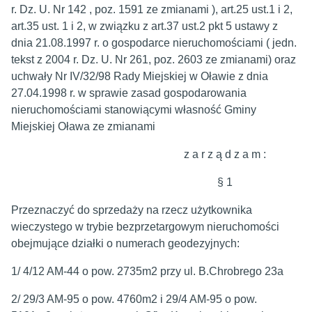
r. Dz. U. Nr 142 , poz. 1591 ze zmianami ), art.25 ust.1 i 2,
art.35 ust. 1 i 2, w związku z art.37 ust.2 pkt 5 ustawy z
dnia 21.08.1997 r. o gospodarce nieruchomościami ( jedn.
tekst z 2004 r. Dz. U. Nr 261, poz. 2603 ze zmianami) oraz
uchwały Nr IV/32/98 Rady Miejskiej w Oławie z dnia
27.04.1998 r. w sprawie zasad gospodarowania
nieruchomościami stanowiącymi własność Gminy
Miejskiej Oława ze zmianami
z a r z ą d z a m :
§ 1
Przeznaczyć do sprzedaży na rzecz użytkownika
wieczystego w trybie bezprzetargowym nieruchomości
obejmujące działki o numerach geodezyjnych:
1/ 4/12 AM-44 o pow. 2735m2 przy ul. B.Chrobrego 23a
2/ 29/3 AM-95 o pow. 4760m2 i 29/4 AM-95 o pow.