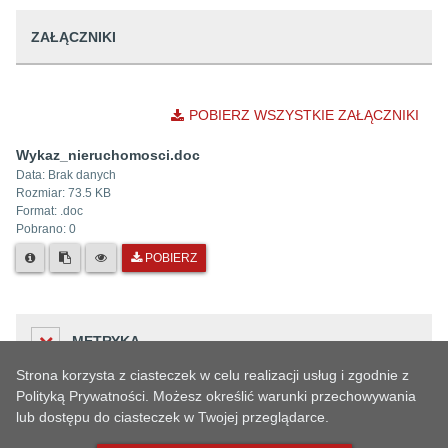
ZAŁĄCZNIKI
POBIERZ WSZYSTKIE ZAŁĄCZNIKI
Wykaz_nieruchomosci.doc
Data:
Brak danych
Rozmiar:
73.5 KB
Format: .
doc
Pobrano:
0
POBIERZ
METRYKA
Strona korzysta z ciasteczek w celu realizacji usług i zgodnie z
Polityką Prywatności. Możesz określić warunki przechowywania
lub dostępu do ciasteczek w Twojej przeglądarce.
Liczba odwiedzin
HISTORIA ZMIAN
117