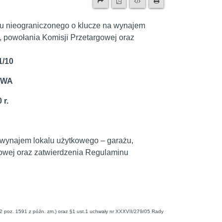
u nieograniczonego o klucze na wynajem
, powołania Komisji Przetargowej oraz
/10
AWA
r.
 wynajem lokalu użytkowego – garażu,
gowej oraz zatwierdzenia Regulaminu
142 poz. 1591 z późn. zm.) oraz §1 ust.1 uchwały nr XXXVII/279/05 Rady