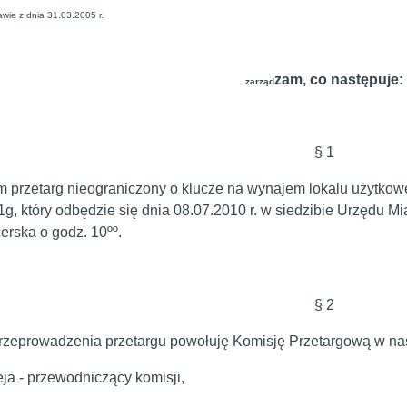
awie z dnia 31.03.2005 r.
zam, co następuje:
zarząd
§ 1
 przetarg nieograniczony o klucze na wynajem lokalu użytkowe
1g, który odbędzie się dnia 08.07.2010 r. w siedzibie Urzędu Mi
erska o godz. 10ºº.
§ 2
rzeprowadzenia przetargu powołuję Komisję Przetargową w na
ja - przewodniczący komisji,