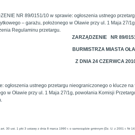
NIE NR 89/0151/10 w sprawie: ogłoszenia ustnego przetarg
żytkowego – garażu, położonego w Oławie przy ul. 1 Maja 27/1g
zenia Regulaminu przetargu.
ZARZĄDZENIE NR 89/0151
BURMISTRZA MIASTA OŁ
Z DNIA 24 CZERWCA 2010 
e: ogłoszenia ustnego przetargu nieograniczonego o klucze na
go w Oławie przy ul. 1 Maja 27/1g, powołania Komisji Przetar
.
art. 30 ust. 1 pkt 3 ustawy z dnia 8 marca 1990 r. o samorządzie gminnym (Dz. U. z 2001 r. Nr 