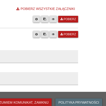
POBIERZ WSZYSTKIE ZAŁĄCZNIKI
POBIERZ
POBIERZ
 Oławie
owicz
Opis zmiany
icki
ZUMIEM KOMUNIKAT, ZAMKNIJ
POLITYKA PRYWATNOŚCI