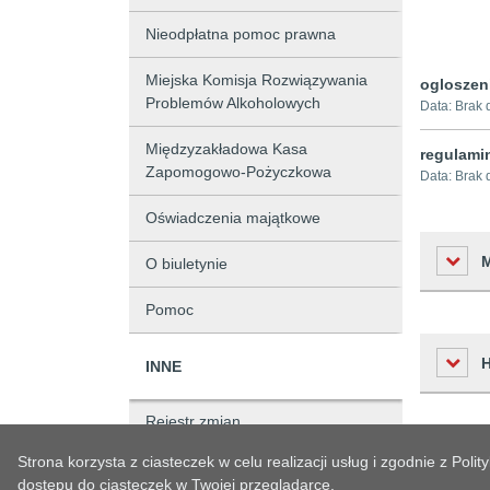
Nieodpłatna pomoc prawna
Miejska Komisja Rozwiązywania
ogloszen
Problemów Alkoholowych
Data:
Brak 
Międzyzakładowa Kasa
regulami
Zapomogowo-Pożyczkowa
Data:
Brak 
Oświadczenia majątkowe
O biuletynie
Pomoc
Liczba o
INNE
Podmiot 
Rejestr zmian
Osoba w
Czas
Strona korzysta z ciasteczek w celu realizacji usług i zgodnie z Po
Status sprawy
Osoba o
Historia zm
dostępu do ciasteczek w Twojej przeglądarce.