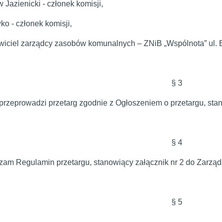
 Jazienicki - członek komisji,
o - członek komisji,
wiciel zarządcy zasobów komunalnych – ZNiB „Wspólnota” ul. 
§ 3
przeprowadzi przetarg zgodnie z Ogłoszeniem o przetargu, sta
§ 4
zam Regulamin przetargu, stanowiący załącznik nr 2 do Zarząd
§ 5