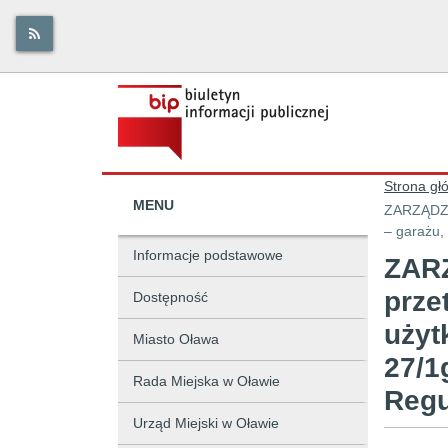
Strona gł
MENU
ZARZĄDZENIE NR 89/0151/10 w sprawie: ogłoszenia ustnego przetargu nieogranic
– garażu,
Informacje podstawowe
ZARZ
prze
Dostępność
użyt
Miasto Oława
27/1
Rada Miejska w Oławie
Regu
Urząd Miejski w Oławie