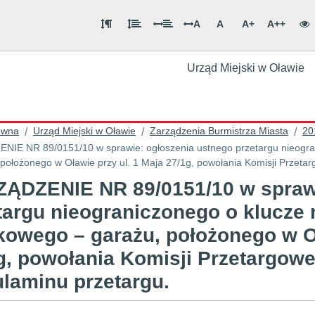
A
A
A+
A++
Urząd Miejski w Oławie
ówna
Urząd Miejski w Oławie
Zarządzenia Burmistrza Miasta
20
/
/
/
zonego o klucze na wynajem lokalu użytkowego
 położonego w Oławie przy ul. 1 Maja 27/1g, powołania Komisji Przeta
ĄDZENIE NR 89/0151/10 w sprawi
targu nieograniczonego o klucze
kowego – garażu, położonego w Oł
g, powołania Komisji Przetargowe
laminu przetargu.