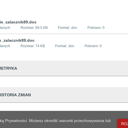
ie_zalacznik89.doc
danych
Rozmiar:
69.5 KB
Format: .
doc
Pobrano:
0
n_zalacznik89.doc
danych
Rozmiar:
74 KB
Format: .
doc
Pobrano:
0
METRYKA
dwiedzin
182
HISTORIA ZMIAN
udostępniający informację
Urząd Miejski w
prowadzająca informację
Małgorzata Pop
Dane osoby zmieniającej
lityką Prywatności. Możesz określić warunki przechowywania lub
dpowiedzialna
Bogusław Jazien
RO
ian