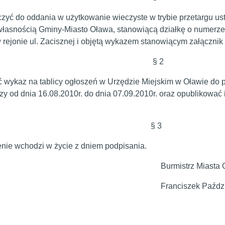
zyć do oddania w użytkowanie wieczyste w trybie przetargu 
łasnością Gminy-Miasto Oława, stanowiącą działkę o numerz
 rejonie ul. Zacisznej i objętą wykazem stanowiącym załącznik 
§ 2
 wykaz na tablicy ogłoszeń w Urzędzie Miejskim w Oławie do p
y od dnia 16.08.2010r. do dnia 07.09.2010r. oraz opublikować 
§ 3
dzenie wchodzi w życie z dniem podp
rmistrz Miasta Oła
anciszek Październ