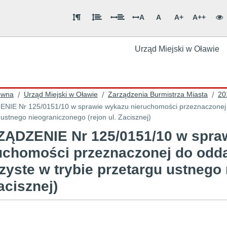
A
A
A+
A++
Urząd Miejski w Oławie
ówna
Urząd Miejski w Oławie
Zarządzenia Burmistrza Miasta
20
/
/
/
IE Nr 125/0151/10 w sprawie wykazu nieruchomości przeznaczonej d
 ustnego nieograniczonego (rejon ul. Zacisznej)
ĄDZENIE Nr 125/0151/10 w spra
uchomości przeznaczonej do odd
zyste w trybie przetargu ustnego
Zacisznej)