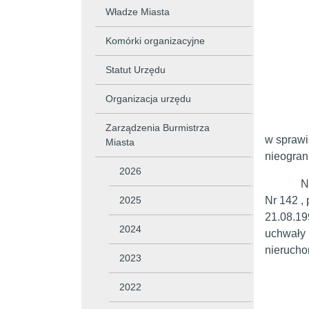
Władze Miasta
Komórki organizacyjne
Statut Urzędu
Organizacja urzędu
Zarządzenia Burmistrza
w sprawi
Miasta
nieogran
2026
Na podst
2025
Nr 142 , 
21.08.19
2024
uchwały 
nierucho
2023
z 
2022