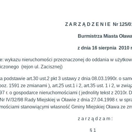
Z A R Z Ą D Z E N I E Nr 125/0
Burmistrza Miasta Oław
z dnia 16 sierpnia 2010 r
e: wykazu nieruchomości przeznaczonej do oddania w użytkowa
iczonego (rejon ul. Zacisznej)
awie art.30 ust.2 pkt 3 ustawy z dnia 08.03.1990r. o samorz
poz. 1591 ze zmianami ), art.25 ust.1 i 2, art.35 ust. 1 i 2, w zwią
97 r. o gospodarce nieruchomościami ( jednolity tekst z 2010r. 
Nr IV/32/98 Rady Miejskiej w Oławie z dnia 27.04.1998 r. w s
mościami stanowiącymi własność Gminy Miejskiej Oława ze z
a r z ą d z a m :
§ 1