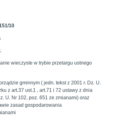
151/10
a
.
nie wieczyste w trybie przetargu ustnego
ądzie gminnym ( jedn. tekst z 2001 r. Dz. U.
zku z art.37 ust.1 , art.71 i 72 ustawy z dnia
Dz. U. Nr 102, poz. 651 ze zmianami) oraz
prawie zasad gospodarowania
mianami