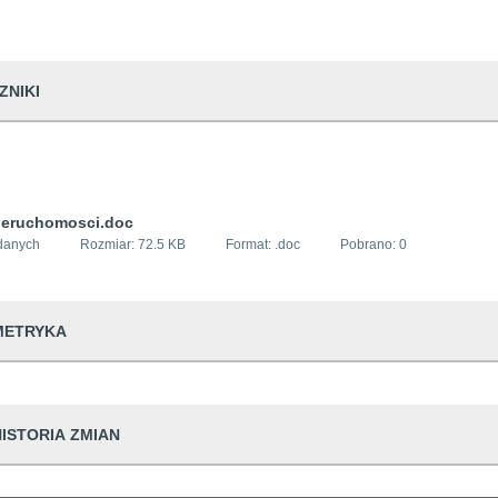
ZNIKI
eruchomosci.doc
danych
Rozmiar:
72.5 KB
Format: .
doc
Pobrano:
0
METRYKA
dwiedzin
117
HISTORIA ZMIAN
udostępniający informację
Urząd Miejski w