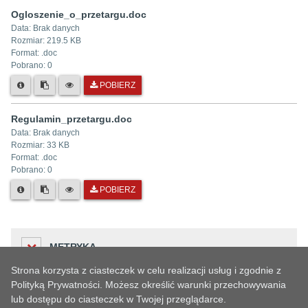
Ogloszenie_o_przetargu.doc
Data:
Brak danych
Rozmiar:
219.5 KB
Format: .
doc
Pobrano:
0
POBIERZ
Regulamin_przetargu.doc
Data:
Brak danych
Rozmiar:
33 KB
Format: .
doc
Pobrano:
0
POBIERZ
METRYKA
Strona korzysta z ciasteczek w celu realizacji usług i zgodnie z
Polityką Prywatności. Możesz określić warunki przechowywania
lub dostępu do ciasteczek w Twojej przeglądarce.
Liczba odwiedzin