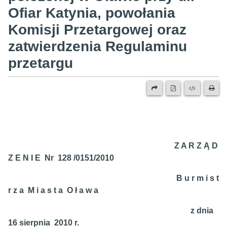
Ofiar Katynia, powołania
Komisji Przetargowej oraz
zatwierdzenia Regulaminu
przetargu
Z A R Z Ą D
Z E N I E Nr 128 /0151/2010
B u r m i s t
r z a M i a s t a O ł a w a
z dnia
16 sierpnia 2010 r.