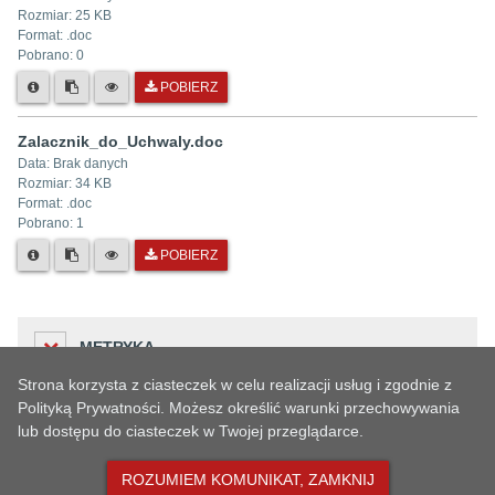
Rozmiar:
25 KB
Format: .
doc
Pobrano:
0
POBIERZ
Zalacznik_do_Uchwaly.doc
Data:
Brak danych
Rozmiar:
34 KB
Format: .
doc
Pobrano:
1
POBIERZ
METRYKA
Strona korzysta z ciasteczek w celu realizacji usług i zgodnie z
Polityką Prywatności. Możesz określić warunki przechowywania
lub dostępu do ciasteczek w Twojej przeglądarce.
Liczba odwiedzin
HISTORIA ZMIAN
115
ROZUMIEM KOMUNIKAT, ZAMKNIJ