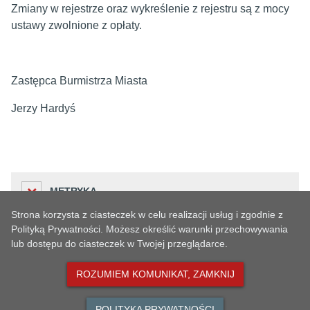
Zmiany w rejestrze oraz wykreślenie z rejestru są z mocy
ustawy zwolnione z opłaty.
Zastępca Burmistrza Miasta
Jerzy Hardyś
METRYKA
Strona korzysta z ciasteczek w celu realizacji usług i zgodnie z
Polityką Prywatności. Możesz określić warunki przechowywania
lub dostępu do ciasteczek w Twojej przeglądarce.
Liczba odwiedzin
HISTORIA ZMIAN
237
ROZUMIEM KOMUNIKAT, ZAMKNIJ
Podmiot udostępniający informację
Urząd Miejski w Oławie
POLITYKA PRYWATNOŚCI