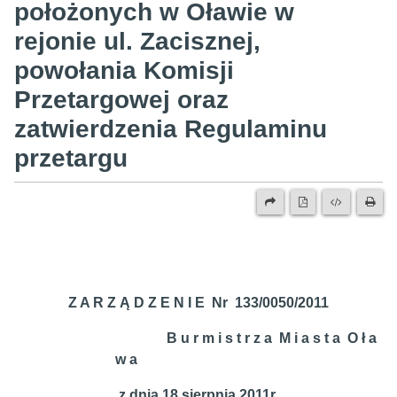
położonych w Oławie w
rejonie ul. Zacisznej,
powołania Komisji
Przetargowej oraz
zatwierdzenia Regulaminu
przetargu
Z A R Z Ą D Z E N I E Nr 133/0050/2011
B u r m i s t r z a M i a s t a O ł a
w a
z dnia 18 sierpnia 2011r.