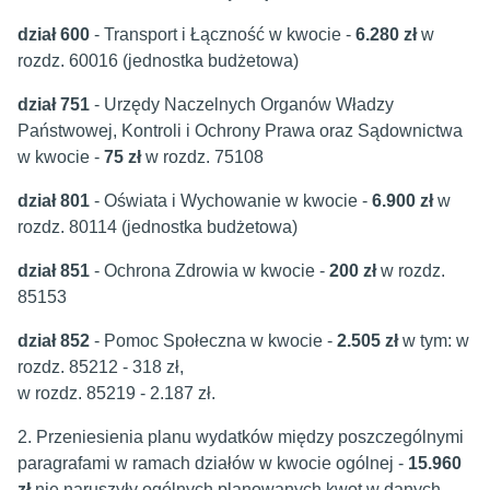
dział 600
- Transport i Łączność w kwocie -
6.280 zł
w
rozdz. 60016 (jednostka budżetowa)
dział 751
- Urzędy Naczelnych Organów Władzy
Państwowej, Kontroli i Ochrony Prawa oraz Sądownictwa
w kwocie -
75 zł
w rozdz. 75108
dział 801
- Oświata i Wychowanie w kwocie -
6.900 zł
w
rozdz. 80114 (jednostka budżetowa)
dział 851
- Ochrona Zdrowia w kwocie -
200 zł
w rozdz.
85153
dział 852
- Pomoc Społeczna w kwocie -
2.505 zł
w tym: w
rozdz. 85212 - 318 zł,
w rozdz. 85219 - 2.187 zł.
2. Przeniesienia planu wydatków między poszczególnymi
paragrafami w ramach działów w kwocie ogólnej -
15.960
zł
nie naruszyły ogólnych planowanych kwot w danych