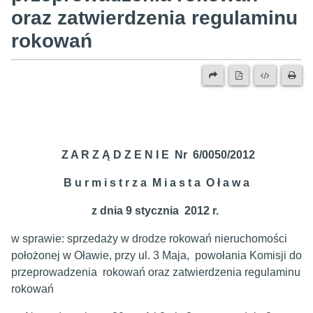
oraz zatwierdzenia regulaminu
rokowań
Z A R Z Ą D Z E N I E Nr 6/0050/2012
B u r m i s t r z a M i a s t a O ł a w a
z dnia 9 stycznia 2012 r.
w sprawie: sprzedaży w drodze rokowań nieruchomości
położonej w Oławie, przy ul. 3 Maja, powołania Komisji do
przeprowadzenia rokowań oraz zatwierdzenia regulaminu
rokowań