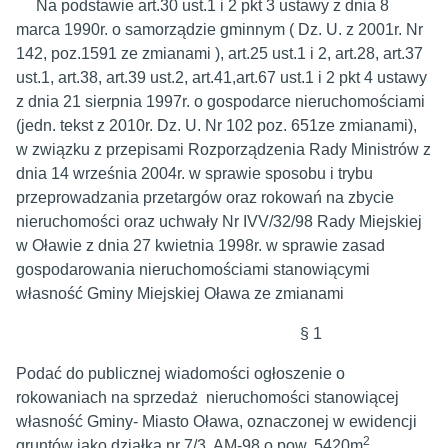
Na podstawie art.30 ust.1 i 2 pkt 3 ustawy z dnia 8
marca 1990r. o samorządzie gminnym ( Dz. U. z 2001r. Nr
142, poz.1591 ze zmianami ), art.25 ust.1 i 2, art.28, art.37
ust.1, art.38, art.39 ust.2, art.41,art.67 ust.1 i 2 pkt 4 ustawy
z dnia 21 sierpnia 1997r. o gospodarce nieruchomościami
(jedn. tekst z 2010r. Dz. U. Nr 102 poz. 651ze zmianami),
w związku z przepisami Rozporządzenia Rady Ministrów z
dnia 14 września 2004r. w sprawie sposobu i trybu
przeprowadzania przetargów oraz rokowań na zbycie
nieruchomości oraz uchwały Nr IVV/32/98 Rady Miejskiej
w Oławie z dnia 27 kwietnia 1998r. w sprawie zasad
gospodarowania nieruchomościami stanowiącymi
własność Gminy Miejskiej Oława ze zmianami
§ 1
Podać do publicznej wiadomości ogłoszenie o
rokowaniach na sprzedaż nieruchomości stanowiącej
własność Gminy- Miasto Oława, oznaczonej w ewidencji
2
gruntów jako działka nr 7/3 AM-98 o pow. 5420m