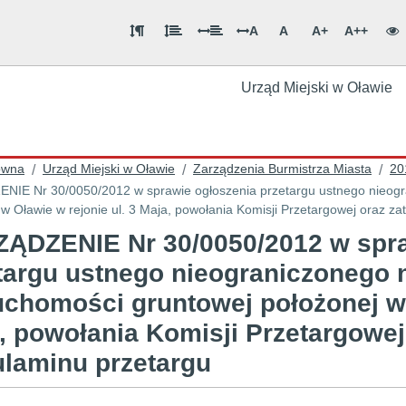
A
A
A+
A++
Urząd Miejski w Oławie
ówna
Urząd Miejski w Oławie
Zarządzenia Burmistrza Miasta
20
/
/
/
IE Nr 30/0050/2012 w sprawie ogłoszenia przetargu ustnego nieogr
 w Oławie w rejonie ul. 3 Maja, powołania Komisji Przetargowej oraz z
ĄDZENIE Nr 30/0050/2012 w spra
targu ustnego nieograniczonego 
uchomości gruntowej położonej w 
, powołania Komisji Przetargowej
laminu przetargu