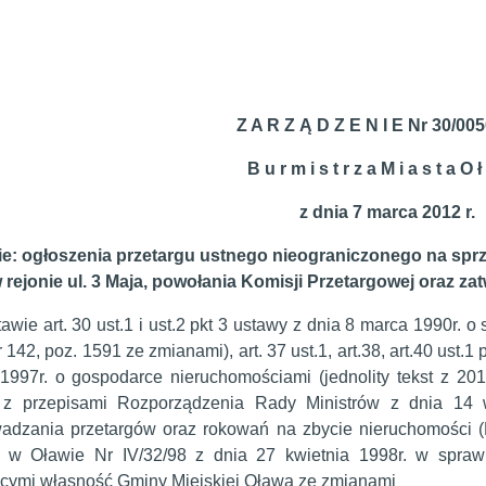
Z A R Z Ą D Z E N I E Nr 30/00
B u r m i s t r z a M i a s t a O 
z dnia 7 marca 2012 r.
ie: ogłoszenia przetargu ustnego nieograniczonego na spr
 rejonie ul. 3 Maja, powołania Komisji Przetargowej oraz z
awie art. 30 ust.1 i ust.2 pkt 3 ustawy z dnia 8 marca 1990r. o
 142, poz. 1591 ze zmianami), art. 37 ust.1, art.38, art.40 ust.1 p
 1997r. o gospodarce nieruchomościami (jednolity tekst z 20
 z przepisami Rozporządzenia Rady Ministrów z dnia 14 w
adzania przetargów oraz rokowań na zbycie nieruchomości (
ej w Oławie Nr IV/32/98 z dnia 27 kwietnia 1998r. w spra
cymi własność Gminy Miejskiej Oława ze zmianami