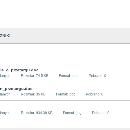
ZNIKI
ie_o_przetargu.doc
danych
Rozmiar:
74.5 KB
Format: .
doc
Pobrano:
0
n_przetargu.doc
danych
Rozmiar:
35 KB
Format: .
doc
Pobrano:
0
danych
Rozmiar:
934.39 KB
Format: .
jpg
Pobrano:
0