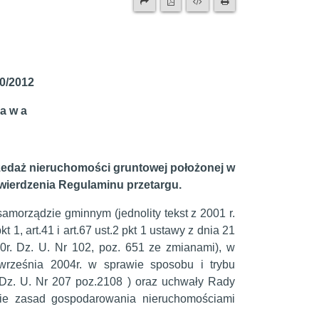
50/2012
ł a w a
zedaż nieruchomości gruntowej położonej w
atwierdzenia Regulaminu przetargu.
 samorządzie gminnym (jednolity tekst z 2001 r.
kt 1, art.41 i art.67 ust.2 pkt 1 ustawy z dnia 21
10r. Dz. U. Nr 102, poz. 651 ze zmianami), w
rześnia 2004r. w sprawie sposobu i trybu
Dz. U. Nr 207 poz.2108 ) oraz uchwały Rady
wie zasad gospodarowania nieruchomościami