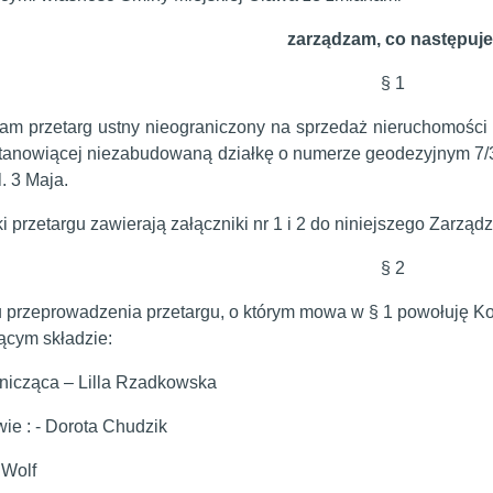
zarządzam, co następuje
§ 1
am przetarg ustny nieograniczony na sprzedaż nieruchomości
tanowiącej niezabudowaną działkę o numerze geodezyjnym 7
l. 3 Maja.
i przetargu zawierają załączniki nr 1 i 2 do niniejszego Zarząd
§ 2
u przeprowadzenia przetargu, o którym mowa w § 1 powołuję Ko
ącym składzie:
icząca – Lilla Rzadkowska
ie : - Dorota Chudzik
 Wolf