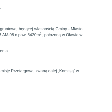
:
 gruntowej będącej własnością Gminy - Miasto
2
/3 AM-98 o pow. 5420m
, położoną w Oławie w
zenia.
misję Przetargową, zwaną dalej „Komisją” w