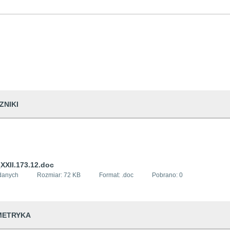
ZNIKI
XXII.173.12.doc
danych
Rozmiar:
72 KB
Format: .
doc
Pobrano:
0
METRYKA