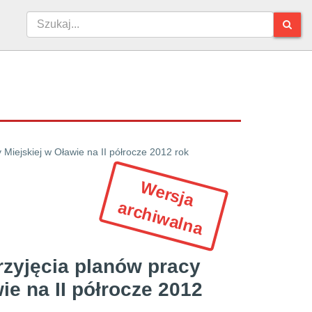
Rady Miejskiej w Oławie na II półrocze 2012 rok
W
e
r
s
ja
r
c
h
iw
a
ln
a
a
zyjęcia planów pracy
ie na II półrocze 2012