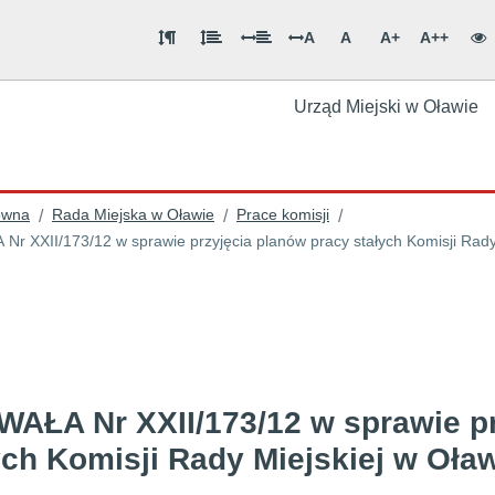
A
A
A+
A++
Urząd Miejski w Oławie
ówna
Rada Miejska w Oławie
Prace komisji
/
/
/
UCHWAŁA Nr XXII/173/12 w sprawie przyjęcia planów pracy stałych Komisji 
AŁA Nr XXII/173/12 w sprawie pr
ych Komisji Rady Miejskiej w Oław