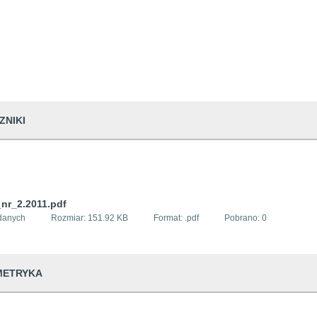
ZNIKI
_nr_2.2011.pdf
danych
Rozmiar:
151.92 KB
Format: .
pdf
Pobrano:
0
METRYKA