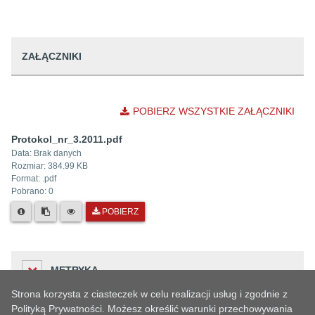
ZAŁĄCZNIKI
POBIERZ WSZYSTKIE ZAŁĄCZNIKI
Protokol_nr_3.2011.pdf
Data:
Brak danych
Rozmiar:
384.99 KB
Format: .
pdf
Pobrano:
0
POBIERZ
METRYKA
Strona korzysta z ciasteczek w celu realizacji usług i zgodnie z
Polityką Prywatności. Możesz określić warunki przechowywania