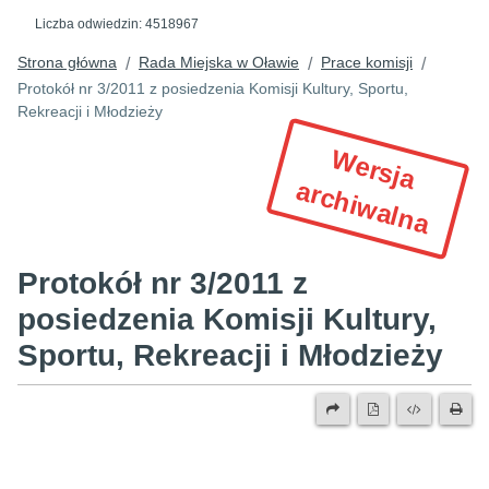
Liczba odwiedzin:
4518967
Strona główna
Rada Miejska w Oławie
Prace komisji
/
/
/
Protokół nr 3/2011 z posiedzenia Komisji Kultury, Sportu,
Rekreacji i Młodzieży
W
e
r
s
ja
r
c
h
iw
a
ln
a
a
Protokół nr 3/2011 z
posiedzenia Komisji Kultury,
Sportu, Rekreacji i Młodzieży