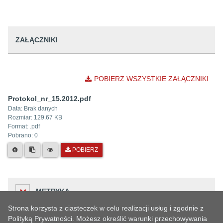
ZAŁĄCZNIKI
POBIERZ WSZYSTKIE ZAŁĄCZNIKI
Protokol_nr_15.2012.pdf
Data:
Brak danych
Rozmiar:
129.67 KB
Format: .
pdf
Pobrano:
0
POBIERZ
METRYKA
Strona korzysta z ciasteczek w celu realizacji usług i zgodnie z
Polityką Prywatności. Możesz określić warunki przechowywania