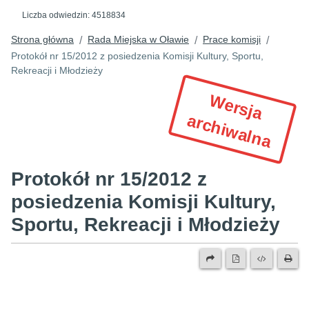
Liczba odwiedzin:
4518834
Strona główna
Rada Miejska w Oławie
Prace komisji
/
/
/
Protokół nr 15/2012 z posiedzenia Komisji Kultury, Sportu,
Rekreacji i Młodzieży
W
e
r
s
ja
r
c
h
iw
a
ln
a
a
Protokół nr 15/2012 z
posiedzenia Komisji Kultury,
Sportu, Rekreacji i Młodzieży