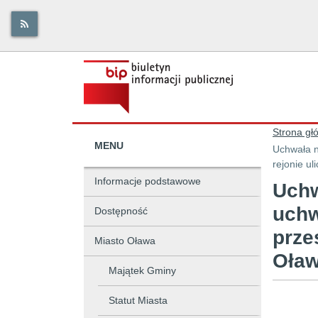
Strona gł
MENU
Uchwała n
rejonie ul
Informacje podstawowe
Uchw
uchw
Dostępność
prze
Miasto Oława
Oła
Majątek Gminy
Statut Miasta