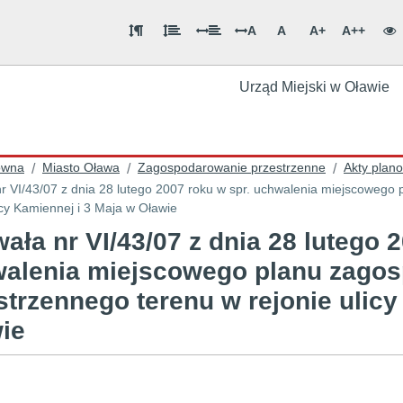
A
A
A+
A++
Urząd Miejski w Oławie
ówna
Miasto Oława
Zagospodarowanie przestrzenne
Akty plan
/
/
/
r VI/43/07 z dnia 28 lutego 2007 roku w spr. uchwalenia miejscowego
icy Kamiennej i 3 Maja w Oławie
ała nr VI/43/07 z dnia 28 lutego 
alenia miejscowego planu zago
strzennego terenu w rejonie ulicy
wie