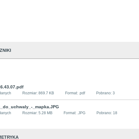
ZNIKI
6.43.07.pdf
danych
Rozmiar:
869.7 KB
Format: .
pdf
Pobrano:
3
k_do_uchwaly_-_mapka.JPG
danych
Rozmiar:
5.28 MB
Format: .
JPG
Pobrano:
18
METRYKA